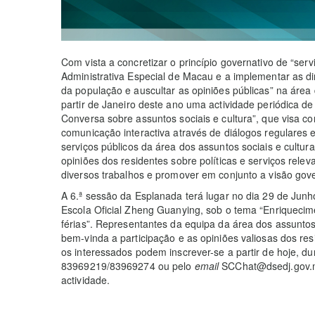
Com vista a concretizar o princípio governativo de “se
Administrativa Especial de Macau e a implementar as dir
da população e auscultar as opiniões públicas” na área d
partir de Janeiro deste ano uma actividade periódica de
Conversa sobre assuntos sociais e cultura”, que visa co
comunicação interactiva através de diálogos regulares 
serviços públicos da área dos assuntos sociais e cultu
opiniões dos residentes sobre políticas e serviços rel
diversos trabalhos e promover em conjunto a visão gove
A 6.ª sessão da Esplanada terá lugar no dia 29 de Junh
Escola Oficial Zheng Guanying, sob o tema “Enriquecim
férias”. Representantes da equipa da área dos assuntos
bem-vinda a participação e as opiniões valiosas dos re
os interessados podem inscrever-se a partir de hoje, dur
83969219/83969274 ou pelo
email
SCChat@dsedj.gov.mo,
actividade.