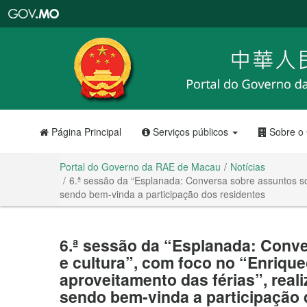
Portal
do
Governo
da
RAE
de
Macau
Página Principal
Serviços públicos
Sobre o
Portal do Governo da RAE de Macau
Notícias
6.ª sessão da “Esplanada: Conversa sobre assuntos soc
sendo bem-vinda a participação dos residentes
6.ª sessão da “Esplanada: Conve
e cultura”, com foco no “Enrique
aproveitamento das férias”, reali
sendo bem-vinda a participação 