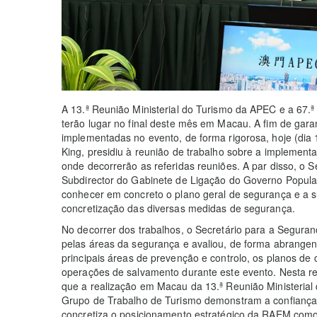
A 13.ª Reunião Ministerial do Turismo da APEC e a 67.
terão lugar no final deste mês em Macau. A fim de gar
implementadas no evento, de forma rigorosa, hoje (dia 
King, presidiu à reunião de trabalho sobre a implementa
onde decorrerão as referidas reuniões. A par disso, o 
Subdirector do Gabinete de Ligação do Governo Popul
conhecer em concreto o plano geral de segurança e a 
concretização das diversas medidas de segurança.
No decorrer dos trabalhos, o Secretário para a Segura
pelas áreas da segurança e avaliou, de forma abrangen
principais áreas de prevenção e controlo, os planos de c
operações de salvamento durante este evento. Nesta re
que a realização em Macau da 13.ª Reunião Ministerial
Grupo de Trabalho de Turismo demonstram a confiança
concretiza o posicionamento estratégico da RAEM como