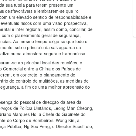
da sua tutela para terem presente um
s desfavoráveis e lembrarem-se que “o
com um elevado sentido de responsabilidade e
 eventuais riscos com uma visão prospectiva,
ntal e inter-regional, assim como, conciliar, de
ça com o planeamento geral de segurança,
ências. Ao mesmo tempo exige-se que todo o
imento, sob o princípio da salvaguarda da
ealize numa atmosfera segura e harmoniosa.
caram-se ao principal local das reuniões, o
 Comercial entre a China e os Países de
ecerem, em concreto, o planeamento de
erário de controlo de multidões, as medidas de
 segurança, a fim de uma melhor apreensão do
resença do pessoal de direcção da área da
iços de Polícia Unitários, Leong Man Cheong,
Adriano Marques Ho, a Chefe do Gabinete do
nte do Corpo de Bombeiros, Wong Kin, a
a Pública, Ng Sou Peng, o Director Substituto,