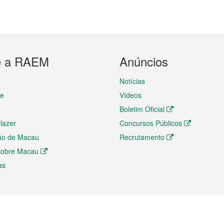
e a RAEM
Anúncios
Notícias
te
Vídeos
Boletim Oficial
 lazer
Concursos Públicos
ão de Macau
Recrutamento
 sobre Macau
as
ios e comércio
Directório