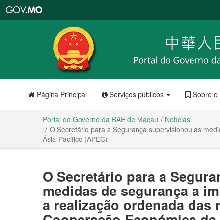
Portal
do
Governo
da
RAE
de
Macau
Página Principal
Serviços públicos
Sobre o
Portal do Governo da RAE de Macau
Notícias
O Secretário para a Segurança supervisionou as medi
Ásia-Pacifico (APEC)
O Secretário para a Segura
medidas de segurança a im
a realização ordenada das 
Cooperação Económica da Á