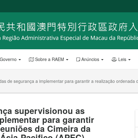
 Governo
Sobre a RAEM
Anúncios
Leis
das de segurança a implementar para garantir a realização ordenada
nça supervisionou as
plementar para garantir
reuniões da Cimeira da
sia-Pacifico (APEC)