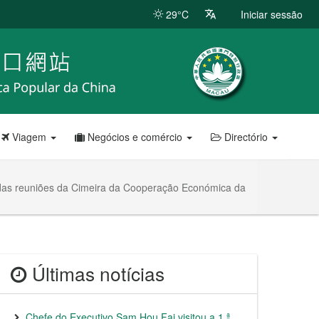
29°C
Iniciar sessão
Viagem
Negócios e comércio
Directório
 das reuniões da Cimeira da Cooperação Económica da
Últimas notícias
Chefe do Executivo Sam Hou Fai visitou a 1.ª