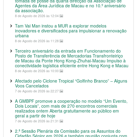
tomada de posse da quarta direcção da Associação de
Agentes da Área Jurídica de Macau e no 10.º aniversário
da associação.
8 de Agosto de 2026 às 12:04
Tam Vai Man instou a MUR a explorar modelos
inovadores e diversificados para impulsionar a renovação
urbana
8 de Agosto de 2026 às 11:28
Terceiro aniversário da entrada em Funcionamento do
Posto de Transferência de Mercadorias Transfronteiriço
de Macau da Ponte Hong Kong-Zhuhai-Macau Impulso à
conectividade logística eficiente entre Hong Kong e Macau
8 de Agosto de 2026 às 10:00
Afectado pelo Ciclone Tropical “Golfinho Branco” – Alguns
Voos Cancelados
7 de Agosto de 2026 às 22:27
A GMBPF promove a cooperação no modelo “Um Evento,
Dois Locais”, com mais de 270 encontros comerciais
realizados ontem Aberta gratuitamente ao público em
geral a partir de hoje
7 de Agosto de 2026 às 21:31
2.ª Sessão Plenária da Comissão para os Assuntos do
Cidadão Sénior em 2026 e também reunião conjunta com