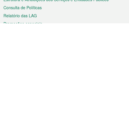
Consulta de Políticas
Relatório das LAG
Promoções especiais
Sobre a RAEM
Tempo
Transporte
Feriados
Cultura e lazer
Informação de Macau
Ficheiro sobre Macau
Estatísticas
Anúncios
Notícias