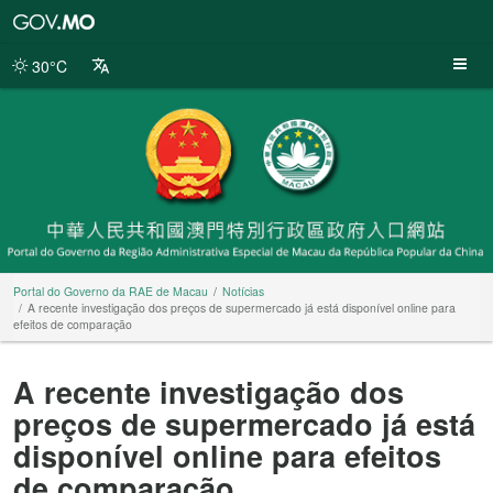
Portal
do
Governo
30°C
da
RAE
de
Macau
Portal do Governo da RAE de Macau
Notícias
A recente investigação dos preços de supermercado já está disponível online para
efeitos de comparação
A recente investigação dos
preços de supermercado já está
disponível online para efeitos
de comparação