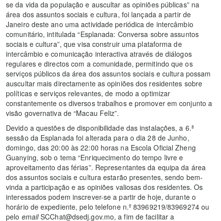
se da vida da população e auscultar as opiniões públicas” na
área dos assuntos sociais e cultura, foi lançada a partir de
Janeiro deste ano uma actividade periódica de intercâmbio
comunitário, intitulada “Esplanada: Conversa sobre assuntos
sociais e cultura”, que visa construir uma plataforma de
intercâmbio e comunicação interactiva através de diálogos
regulares e directos com a comunidade, permitindo que os
serviços públicos da área dos assuntos sociais e cultura possam
auscultar mais directamente as opiniões dos residentes sobre
políticas e serviços relevantes, de modo a optimizar
constantemente os diversos trabalhos e promover em conjunto a
visão governativa de “Macau Feliz”.
Devido a questões de disponibilidade das instalações, a 6.ª
sessão da Esplanada foi alterada para o dia 28 de Junho,
domingo, das 20:00 às 22:00 horas na Escola Oficial Zheng
Guanying, sob o tema “Enriquecimento do tempo livre e
aproveitamento das férias”. Representantes da equipa da área
dos assuntos sociais e cultura estarão presentes, sendo bem-
vinda a participação e as opiniões valiosas dos residentes. Os
interessados podem inscrever-se a partir de hoje, durante o
horário de expediente, pelo telefone n.º 83969219/83969274 ou
pelo
email
SCChat@dsedj.gov.mo, a fim de facilitar a