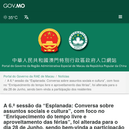
Portal
do
Governo
35°C
da
RAE
de
Macau
Portal do Governo da RAE de Macau
Notícias
A 6.ª sessão da “Esplanada: Conversa sobre assuntos sociais e cultura”, com foco
no “Enriquecimento do tempo livre e aproveitamento das férias”, foi alterada para o
dia 28 de Junho, sendo bem-vinda a participação dos residentes
A 6.ª sessão da “Esplanada: Conversa sobre
assuntos sociais e cultura”, com foco no
“Enriquecimento do tempo livre e
aproveitamento das férias”, foi alterada para o
dia 28 de Junho, sendo bem-vinda a participação