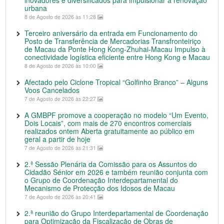
inovadores e diversificados para impulsionar a renovação
urbana
8 de Agosto de 2026 às 11:28
Terceiro aniversário da entrada em Funcionamento do
Posto de Transferência de Mercadorias Transfronteiriço
de Macau da Ponte Hong Kong-Zhuhai-Macau Impulso à
conectividade logística eficiente entre Hong Kong e Macau
8 de Agosto de 2026 às 10:00
Afectado pelo Ciclone Tropical “Golfinho Branco” – Alguns
Voos Cancelados
7 de Agosto de 2026 às 22:27
A GMBPF promove a cooperação no modelo “Um Evento,
Dois Locais”, com mais de 270 encontros comerciais
realizados ontem Aberta gratuitamente ao público em
geral a partir de hoje
7 de Agosto de 2026 às 21:31
2.ª Sessão Plenária da Comissão para os Assuntos do
Cidadão Sénior em 2026 e também reunião conjunta com
o Grupo de Coordenação Interdepartamental do
Mecanismo de Protecção dos Idosos de Macau
7 de Agosto de 2026 às 20:41
2.ª reunião do Grupo Interdepartamental de Coordenação
para Optimização da Fiscalização de Obras de