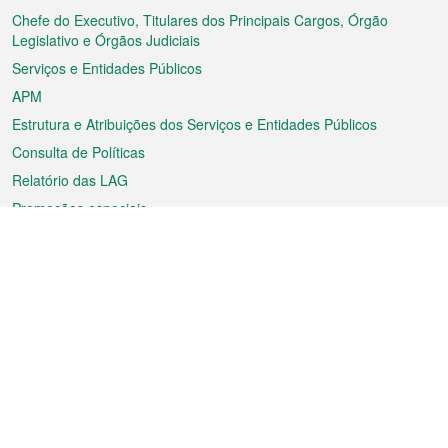
rodapé
Chefe do Executivo, Titulares dos Principais Cargos, Órgão
Legislativo e Órgãos Judiciais
Serviços e Entidades Públicos
APM
Estrutura e Atribuições dos Serviços e Entidades Públicos
Consulta de Políticas
Relatório das LAG
Promoções especiais
Sobre a RAEM
Tempo
Transporte
Feriados
Cultura e lazer
Informação de Macau
Ficheiro sobre Macau