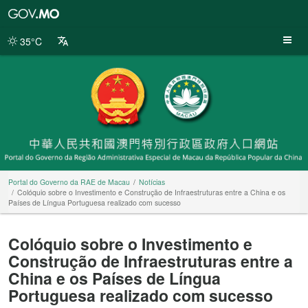
Portal
do
Governo
35°C
da
RAE
de
Macau
Portal do Governo da RAE de Macau
Notícias
Colóquio sobre o Investimento e Construção de Infraestruturas entre a China e os
Países de Língua Portuguesa realizado com sucesso
Colóquio sobre o Investimento e
Construção de Infraestruturas entre a
China e os Países de Língua
Portuguesa realizado com sucesso