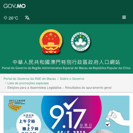
Portal
do
Governo
26°C
da
RAE
de
Macau
Portal do Governo da RAE de Macau
Sobre o Governo
Lista de promoções especiais
Eleições para a Assembleia Legislativa – Resultados do apuramento geral