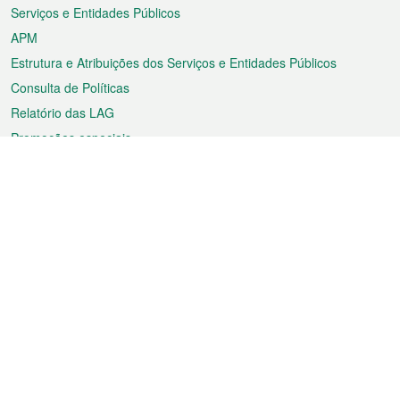
Serviços e Entidades Públicos
APM
Estrutura e Atribuições dos Serviços e Entidades Públicos
Consulta de Políticas
Relatório das LAG
Promoções especiais
Sobre a RAEM
Tempo
Transporte
Feriados
Cultura e lazer
Informação de Macau
Ficheiro sobre Macau
Estatísticas