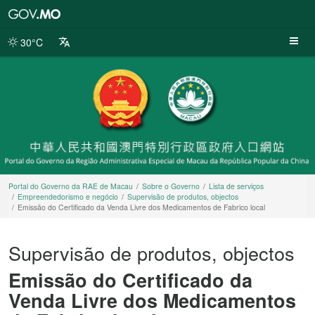
Portal
do
Governo
30°C
da
RAE
de
Macau
Portal do Governo da RAE de Macau
Sobre o Governo
Lista de serviços
Empreendedorismo e negócio
Supervisão de produtos, objectos
Emissão do Certificado da Venda Livre dos Medicamentos de Fabrico local
Supervisão de produtos, objectos
Emissão do Certificado da
Venda Livre dos Medicamentos