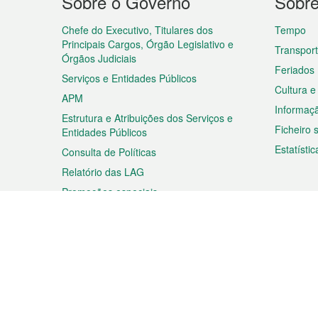
Sobre o Governo
Sobr
do
rodapé
Chefe do Executivo, Titulares dos
Tempo
Principais Cargos, Órgão Legislativo e
Transpor
Órgãos Judiciais
Feriados
Serviços e Entidades Públicos
Cultura e
APM
Informaç
Estrutura e Atribuições dos Serviços e
Ficheiro
Entidades Públicos
Estatístic
Consulta de Políticas
Relatório das LAG
Promoções especiais
Viagem
Negóc
Planear a sua viagem
Negócios
Descobrir Macau
Feiras d
Macau
Espectáculos e Entretenimento
Oportuni
Roteiro de Compras