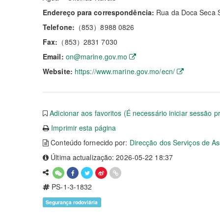
Endereço para correspondência:
Rua da Doca Seca 
Telefone:
（853）8988 0826
Fax:
（853）2831 7030
Email:
on@marine.gov.mo
Website:
https://www.marine.gov.mo/ecn/
Adicionar aos favoritos (É necessário iniciar sessão p
Imprimir esta página
Conteúdo fornecido por:
Direcção dos Serviços de A
Última actualização: 2026-05-22 18:37
PS-1-3-1832
Segurança rodoviária