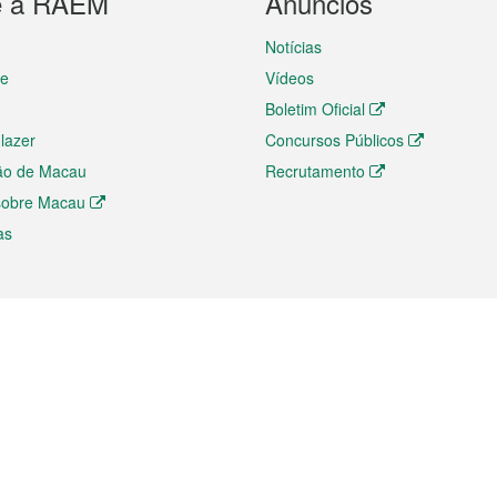
e a RAEM
Anúncios
Notícias
te
Vídeos
Boletim Oficial
 lazer
Concursos Públicos
ão de Macau
Recrutamento
 sobre Macau
as
ios e comércio
Directório
 e Investimento
Directório de Aplicações para T
o Comércio e Convenções em
Directório de Redes Sociais
Directório de Websites Temático
dades de Negócios e Serviços
Directório RSS