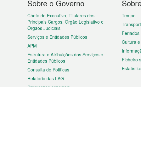
Sobre o Governo
Sobr
do
rodapé
Chefe do Executivo, Titulares dos
Tempo
Principais Cargos, Órgão Legislativo e
Transpor
Órgãos Judiciais
Feriados
Serviços e Entidades Públicos
Cultura e
APM
Informaç
Estrutura e Atribuições dos Serviços e
Ficheiro
Entidades Públicos
Estatístic
Consulta de Políticas
Relatório das LAG
Promoções especiais
Viagem
Negóc
Planear a sua viagem
Negócios
Descobrir Macau
Feiras d
Macau
Espectáculos e Entretenimento
Oportuni