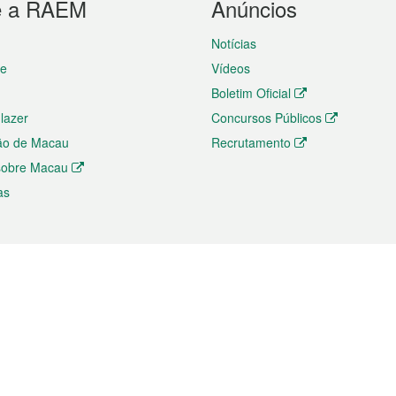
e a RAEM
Anúncios
Notícias
te
Vídeos
Boletim Oficial
 lazer
Concursos Públicos
ão de Macau
Recrutamento
 sobre Macau
as
ios e comércio
Directório
 e Investimento
Directório de Aplicações para T
o Comércio e Convenções em
Directório de Redes Sociais
Directório de Websites Temático
dades de Negócios e Serviços