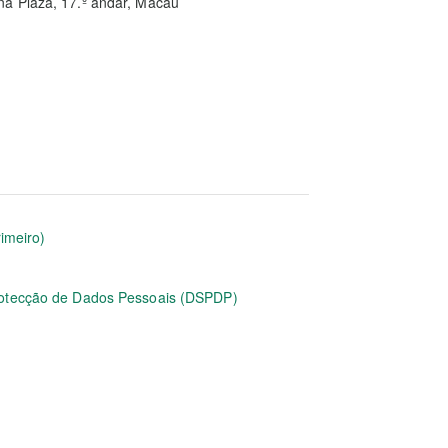
ina Plaza, 17.º andar, Macau
rimeiro)
rotecção de Dados Pessoais (DSPDP)