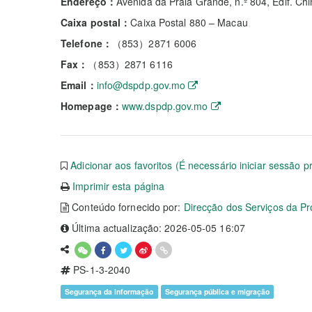
Endereço：
Avenida da Praia Grande, n.º 804, Edif. Ch
Caixa postal：
Caixa Postal 880 – Macau
Telefone：
（853）2871 6006
Fax：
（853）2871 6116
Email：
info@dspdp.gov.mo
Homepage：
www.dspdp.gov.mo
Adicionar aos favoritos (É necessário iniciar sessão p
Imprimir esta página
Conteúdo fornecido por:
Direcção dos Serviços da P
Última actualização: 2026-05-05 16:07
PS-1-3-2040
Segurança da informação
Segurança pública e migração