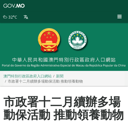
澳
門
特
32°C
別
行
政
區
政
府
入
口
網
站
澳門特別行政區政府入口網站
新聞
市政署十二月續辦多場動保活動 推動領養動物
市政署十二月續辦多場
動保活動 推動領養動物