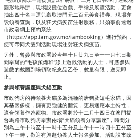
圓形地舉辦，現場設攤位遊戲、手繪及展覽活動，更會
抽出四十名幸運兒贏取澳門元二百元美食禮券。現場亦
設領養查詢，以及狂犬病疫苗注射服務，只須事前透過
市政署網上預約系統
（https://app.iam.gov.mo/iambooking）進行預約，
便可帶同犬隻到活動現場注射狂犬病疫苗。
另外，曾參與市政署於今年十月廿九日至十一月七日期
間舉辦的“毛孩預備班”線上遊戲活動的人士，可憑參與
遊戲的截圖到場領取紀念品乙份，數量有限，送完即
止。
參與領養講座與犬貓互動
市政狗房的待領養犬貓多為混種的唐狗及短毛家貓，因
其基因多樣，擁有更強健的體質，更易適應本土特性，
適合領養作為寵物。市政署將於十二月十四日在澳門提
督馬路市政狗房舉辦兩場“犬貓領養分享講座”，時間分
別為上午十時至十一時十五分及上午十一時四十五分至
下午一時，歡迎有興趣領養人士報名參加。活動設市政