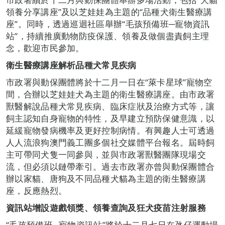
領養分享講座”及以芝娃娃為主題的“品種犬衛生醫療講
座”。同時，透過巡迴社區舉辦“毛孩預備班─寵物資訊
站”，持續推廣動物防疫保護、領養及做個盡責飼主理
念，歡迎市民參加。
衛生醫療講座解析
品種犬
常見疾
病
市政署與動保團體將於十二月一日在“萊卡星球”寵物空
間，合辦以芝娃娃犬為主題的衛生醫療講座。由市政署
獸醫解說品種犬常見疾病、臨床症狀及治療方式等，讓
飼主認知自身寵物的特性，及早建立預防保健意識，以
延緩寵物發病機率及更好控制病情。有興趣人士可透過
人人流浪狗澳門義工團多個社交媒體平台報名。屆時飼
主可帶同犬隻一同參與，並與市政署獸醫團隊現場交
流，但必須以鏈帶牽引。過去市政署亦曾與動保團體合
辦以家貓、唐狗及不同品種犬貓為主題的衛生醫療講
座，反應熱烈。
資訊站
增設遊戲領獎、領養查詢及狂犬疫苗注射服務
“毛孩預備班─寵物資訊站”將於十二月七日在氹仔運動場