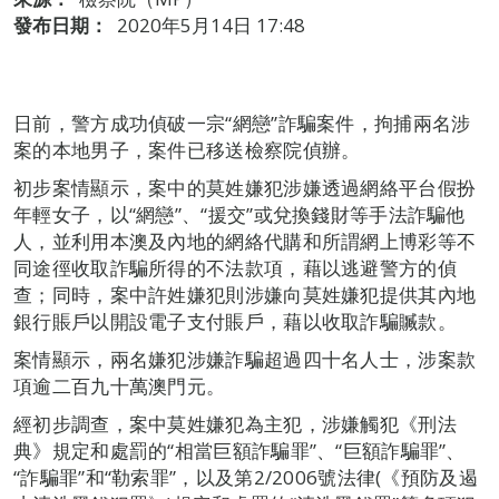
發布日期：
2020年5月14日 17:48
日前，警方成功偵破一宗“網戀”詐騙案件，拘捕兩名涉
案的本地男子，案件已移送檢察院偵辦。
初步案情顯示，案中的莫姓嫌犯涉嫌透過網絡平台假扮
年輕女子，以“網戀”、“援交”或兌換錢財等手法詐騙他
人，並利用本澳及內地的網絡代購和所謂網上博彩等不
同途徑收取詐騙所得的不法款項，藉以逃避警方的偵
查；同時，案中許姓嫌犯則涉嫌向莫姓嫌犯提供其內地
銀行賬戶以開設電子支付賬戶，藉以收取詐騙贓款。
案情顯示，兩名嫌犯涉嫌詐騙超過四十名人士，涉案款
項逾二百九十萬澳門元。
經初步調查，案中莫姓嫌犯為主犯，涉嫌觸犯《刑法
典》規定和處罰的“相當巨額詐騙罪”、“巨額詐騙罪”、
“詐騙罪”和“勒索罪”，以及第2/2006號法律(《預防及遏