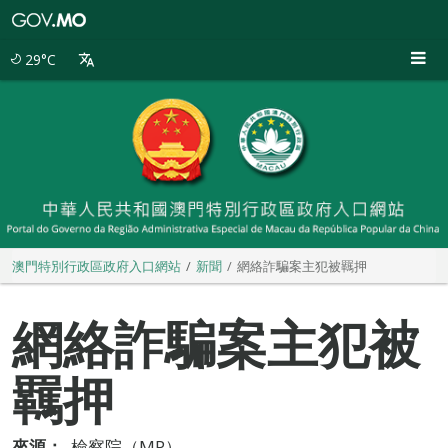
澳
門
特
29°C
別
行
政
區
政
府
入
口
網
站
澳門特別行政區政府入口網站
新聞
網絡詐騙案主犯被羈押
網絡詐騙案主犯被
羈押
來源：
檢察院（MP）