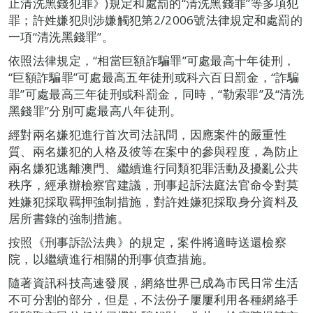
止清洗黑錢犯罪》)規定和處罰的“清洗黑錢罪”等多項犯
罪；許姓嫌犯則涉嫌觸犯第2/2006號法律規定和處罰的
一項“清洗黑錢罪”。
依照法律規定，“相當巨額詐騙罪”可處最高十年徒刑，
“巨額詐騙罪”可處最高五年徒刑或科六百日罰金，“詐騙
罪”可處最高三年徒刑或科罰金，同時，“勒索罪”及“清洗
黑錢罪”分別可處最高八年徒刑。
經對兩名嫌犯進行首次司法訊問，因應案件的嚴重性
質、兩名嫌犯的人格及彼等在案中的參與程度，為防止
兩名嫌犯逃離澳門、繼續進行同類犯罪活動及擾亂公共
秩序，經承辦檢察官建議，刑事起訴法庭法官命令對莫
姓嫌犯採取羈押強制措施，對許姓嫌犯採取身分資料及
居所書錄的強制措施。
按照《刑事訴訟法典》的規定，案件將適時送還檢察
院，以繼續進行相關的刑事偵查措施。
隨著資訊科技高速發展，網絡世界已成為市民日常生活
不可分割的部分，但是，不法份子屢屢利用各種網絡手