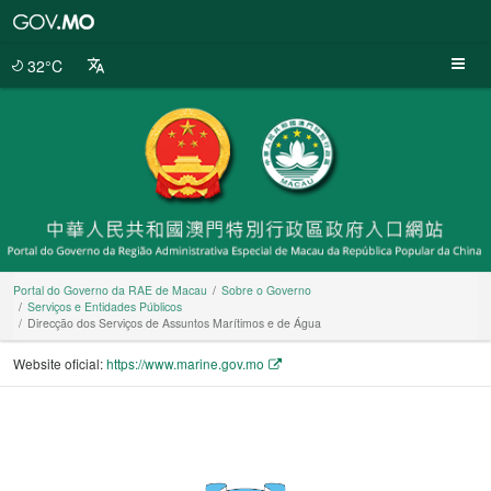
Portal
do
Governo
32°C
da
RAE
de
Macau
Portal do Governo da RAE de Macau
Sobre o Governo
Serviços e Entidades Públicos
Direcção dos Serviços de Assuntos Marítimos e de Água
Website oficial:
https://www.marine.gov.mo