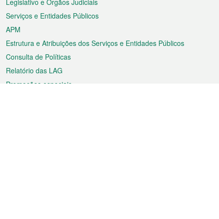
Legislativo e Órgãos Judiciais
Serviços e Entidades Públicos
APM
Estrutura e Atribuições dos Serviços e Entidades Públicos
Consulta de Políticas
Relatório das LAG
Promoções especiais
Sobre a RAEM
Tempo
Transporte
Feriados
Cultura e lazer
Informação de Macau
Ficheiro sobre Macau
Estatísticas