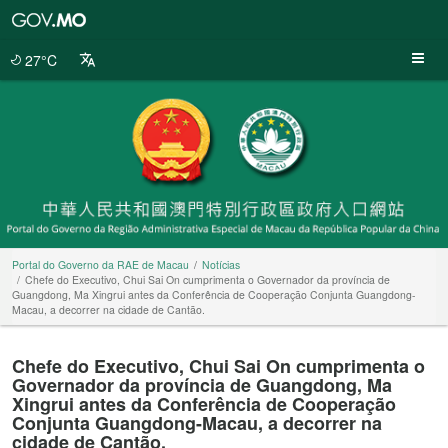
Portal
do
Governo
27°C
da
RAE
de
Macau
Portal do Governo da RAE de Macau
Notícias
Chefe do Executivo, Chui Sai On cumprimenta o Governador da província de
Guangdong, Ma Xingrui antes da Conferência de Cooperação Conjunta Guangdong-
Macau, a decorrer na cidade de Cantão.
Chefe do Executivo, Chui Sai On cumprimenta o
Governador da província de Guangdong, Ma
Xingrui antes da Conferência de Cooperação
Conjunta Guangdong-Macau, a decorrer na
cidade de Cantão.