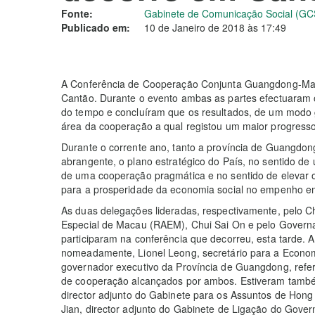
Fonte:
Gabinete de Comunicação Social (GC
Publicado em:
10 de Janeiro de 2018 às 17:49
A Conferência de Cooperação Conjunta Guangdong-Maca
Cantão. Durante o evento ambas as partes efectuaram 
do tempo e concluíram que os resultados, de um modo g
área da cooperação a qual registou um maior progresso
Durante o corrente ano, tanto a província de Guangdo
abrangente, o plano estratégico do País, no sentido de u
de uma cooperação pragmática e no sentido de elevar 
para a prosperidade da economia social no empenho em
As duas delegações lideradas, respectivamente, pelo C
Especial de Macau (RAEM), Chui Sai On e pelo Governa
participaram na conferência que decorreu, esta tarde. 
nomeadamente, Lionel Leong, secretário para a Econom
governador executivo da Província de Guangdong, refer
de cooperação alcançados por ambos. Estiveram també
director adjunto do Gabinete para os Assuntos de Hon
Jian, director adjunto do Gabinete de Ligação do Gov