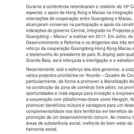
Durante a conferência relembraram o relatório do 19º 
especial, o apoio de Hong Kong e Macau na integração 
orientações de cooperação entre Guangdong e Macau. 
alcançaram consenso na participação e apoio da const
indicações do governo Central, integrado no Projectos 
Guangdong – Macau” a realizar em 2017. Em Julho, do
Desenvolvimento e Reforma e os dirigentes dos três ter
reforço da cooperação Guangdong-Hong Kong-Macau e
o testemunho do presidente do país Xi Jinping pelo qu
Grande Baía, será reforçada a interligação e o estrei
Recentemente, sob o esforço dos dois governos, a co
vários projectos prioritários no “Acordo – Quadro de 
particularmente, de forma a promover a liberalização do
na construção da zona de comércio livre piloto, na pro
oportunidades e mais espaço para inovação e empreen
a cooperação com plataformas-chave como Hengqin, 
promover benefícios mútuos e vantagens para um des
complementaridade nos dois territórios em beneficio d
promoção de um desenvolvimento comum. Ao mesmo tem
áreas de subsistência social, melhoria do bem-estar d
harmonia social.