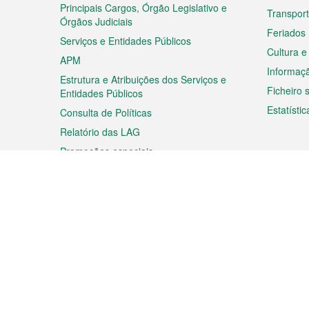
rodapé
Principais Cargos, Órgão Legislativo e
Transpor
Órgãos Judiciais
Feriados
Serviços e Entidades Públicos
Cultura e
APM
Informaç
Estrutura e Atribuições dos Serviços e
Ficheiro
Entidades Públicos
Estatístic
Consulta de Políticas
Relatório das LAG
Promoções especiais
Viagem
Negóc
Planear a sua viagem
Negócios
Descobrir Macau
Feiras d
Macau
Espectáculos e Entretenimento
Oportuni
Roteiro de Compras
das PME
Eventos e Festividades
Informaç