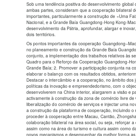
Sob uma tendência positiva do desenvolvimento global do
ambas partes, consideram que a cooperação bilateral deve
importantes, particularmente a construção de «Uma Fa
Nacional, e a Grande Baía Guangdong-Hong Kong-Macau
desenvolvimento da Pátria, aprofundar, alargar e inova
dois territórios.
Os pontos importantes da cooperação Guangdong–Macau
no planeamento e construção da Grande Baía Guang
conjunto, a implementação dos trabalhos relativos às se
Quadro para o Reforço da Cooperação Guangdong-Ho
Grande Baía; 2. Promover a participação conjunta na 
elaborar o balanço com os resultados obtidos, anteriorm
Destacar o intercâmbio e a cooperação, no âmbito dos 
políticas da inovação e empreendedorismo, com o objec
desenvolverem na China interior, alargarem a visão e pa
activamente à construção da zona de comércio livre de
liberalização do comércio de serviços e injectar uma no
a construção da plataforma de cooperação, incluindo o 
proceder à cooperação entre Macau, Cantão, Zhongshan
colaboração bilateral na área social, ou seja, reforçar a
assim como na área do turismo e cultura assim como das
novos mecanismos e desempenhar da melhor forma as f