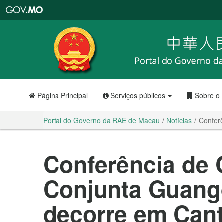
Portal
do
Governo
da
RAE
de
Macau
Página Principal
Serviços públicos
Sobre o
Portal do Governo da RAE de Macau
Notícias
Confer
Conferência de
Conjunta Guan
decorre em Can