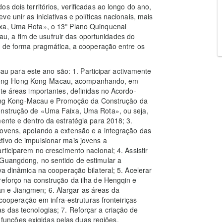
s dois territórios, verificadas ao longo do ano,
 unir as iniciativas e políticas nacionais, mais
ixa, Uma Rota», o 13º Plano Quinquenal
, a fim de usufruir das oportunidades do
r, de forma pragmática, a cooperação entre os
 para este ano são: 1. Participar activamente
dong-Hong Kong-Macau, acompanhando, em
te áreas importantes, definidas no Acordo-
ng Kong-Macau e Promoção da Construção da
construção de «Uma Faixa, Uma Rota», ou seja,
ente e dentro da estratégia para 2018; 3.
jovens, apoiando a extensão e a integração das
tivo de impulsionar mais jovens a
rticiparem no crescimento nacional; 4. Assistir
 Guangdong, no sentido de estimular a
va dinâmica na cooperação bilateral; 5. Acelerar
reforço na construção da ilha de Hengqin e
 e Jiangmen; 6. Alargar as áreas da
 cooperação em infra-estruturas fronteiriças
 das tecnologias; 7. Reforçar a criação de
unções exigidas pelas duas regiões.