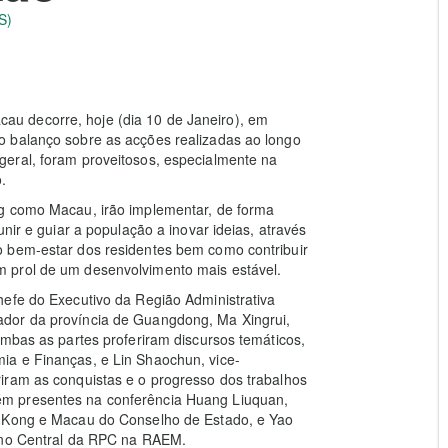
S)
u decorre, hoje (dia 10 de Janeiro), em
o balanço sobre as acções realizadas ao longo
eral, foram proveitosos, especialmente na
.
ng como Macau, irão implementar, de forma
nir e guiar a população a inovar ideias, através
o bem-estar dos residentes bem como contribuir
 prol de um desenvolvimento mais estável.
hefe do Executivo da Região Administrativa
dor da província de Guangdong, Ma Xingrui,
Ambas as partes proferiram discursos temáticos,
ia e Finanças, e Lin Shaochun, vice-
iram as conquistas e o progresso dos trabalhos
m presentes na conferência Huang Liuquan,
g Kong e Macau do Conselho de Estado, e Yao
erno Central da RPC na RAEM.