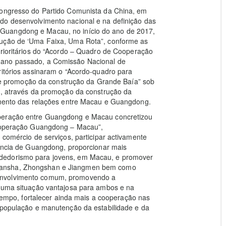
Congresso do Partido Comunista da China, em
do desenvolvimento nacional e na definição das
Guangdong e Macau, no início do ano de 2017,
rução de ‘Uma Faixa, Uma Rota”, conforme as
prioritários do “Acordo – Quadro de Cooperação
 ano passado, a Comissão Nacional de
ritórios assinaram o “Acordo-quadro para
 promoção da construção da Grande Baía” sob
al, através da promoção da construção da
tamento das relações entre Macau e Guangdong.
operação entre Guangdong e Macau concretizou
Cooperação Guangdong – Macau”,
 comércio de serviços, participar activamente
víncia de Guangdong, proporcionar mais
dedorismo para jovens, em Macau, e promover
Nansha, Zhongshan e Jiangmen bem como
envolvimento comum, promovendo a
e uma situação vantajosa para ambos e na
po, fortalecer ainda mais a cooperação nas
a população e manutenção da estabilidade e da