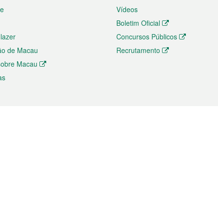
te
Vídeos
Boletim Oficial
 lazer
Concursos Públicos
ão de Macau
Recrutamento
 sobre Macau
as
ios e comércio
Directório
 e Investimento
Directório de Aplicações para T
o Comércio e Convenções em
Directório de Redes Sociais
Directório de Websites Temático
dades de Negócios e Serviços
Directório RSS
s
Descarregamento de impressos
ão dos Mercados