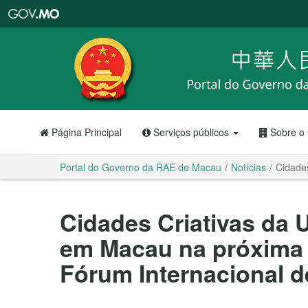
Portal
do
Governo
da
RAE
de
Macau
Página Principal
Serviços públicos
Sobre o
Portal do Governo da RAE de Macau
Notícias
Cidade
Cidades Criativas da
em Macau na próxima
Fórum Internacional 