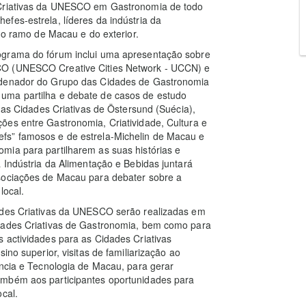
 Criativas da UNESCO em Gastronomia de todo
fes-estrela, líderes da indústria da
 do ramo de Macau e do exterior.
ograma do fórum inclui uma apresentação sobre
CO (UNESCO Creative Cities Network - UCCN) e
ordenador do Grupo das Cidades de Gastronomia
uma partilha e debate de casos de estudo
 das Cidades Criativas de Östersund (Suécia),
ões entre Gastronomia, Criatividade, Cultura e
fs” famosos e de estrela-Michelin de Macau e
mia para partilharem as suas histórias e
 Indústria da Alimentação e Bebidas juntará
ssociações de Macau para debater sobre a
local.
dades Criativas da UNESCO serão realizadas em
idades Criativas de Gastronomia, bem como para
 actividades para as Cidades Criativas
ino superior, visitas de familiarização ao
ência e Tecnologia de Macau, para gerar
ambém aos participantes oportunidades para
cal.