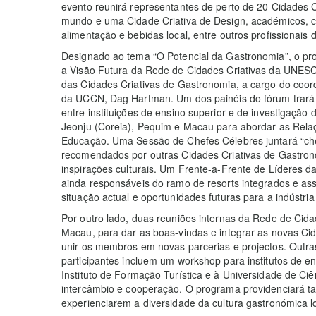
evento reunirá representantes de perto de 20 Cidades
mundo e uma Cidade Criativa de Design, académicos, che
alimentação e bebidas local, entre outros profissionais
Designado ao tema “O Potencial da Gastronomia”, o pr
a Visão Futura da Rede de Cidades Criativas da UNES
das Cidades Criativas de Gastronomia, a cargo do co
da UCCN, Dag Hartman. Um dos painéis do fórum trará 
entre instituições de ensino superior e de investigação
Jeonju (Coreia), Pequim e Macau para abordar as Relaç
Educação. Uma Sessão de Chefes Célebres juntará “che
recomendados por outras Cidades Criativas de Gastrono
inspirações culturais. Um Frente-a-Frente de Líderes da
ainda responsáveis do ramo de resorts integrados e a
situação actual e oportunidades futuras para a indústria 
Por outro lado, duas reuniões internas da Rede de Ci
Macau, para dar as boas-vindas e integrar as novas C
unir os membros em novas parcerias e projectos. Outras
participantes incluem um workshop para institutos de ens
Instituto de Formação Turística e à Universidade de Ci
intercâmbio e cooperação. O programa providenciará t
experienciarem a diversidade da cultura gastronómica lo