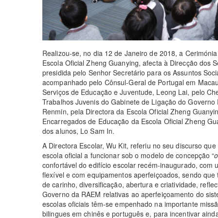
Realizou-se, no dia 12 de Janeiro de 2018, a Cerimónia
Escola Oficial Zheng Guanying, afecta à Direcção dos 
presidida pelo Senhor Secretário para os Assuntos Soc
acompanhado pelo Cônsul-Geral de Portugal em Macau 
Serviços de Educação e Juventude, Leong Lai, pelo Ch
Trabalhos Juvenis do Gabinete de Ligação do Governo
Renmin, pela Directora da Escola Oficial Zheng Guanyin
Encarregados de Educação da Escola Oficial Zheng Gua
dos alunos, Lo Sam In.
A Directora Escolar, Wu Kit, referiu no seu discurso que
escola oficial a funcionar sob o modelo de concepção “
o
confortável do edifício escolar recém-inaugurado, com 
flexível e com equipamentos aperfeiçoados, sendo que 
de carinho, diversificação, abertura e criatividade, refl
Governo da RAEM relativas ao aperfeiçoamento do siste
escolas oficiais têm-se empenhado na importante missã
bilingues em chinês e português e, para incentivar ain