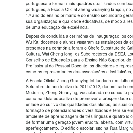
portuguesa e formar mais quadros qualificados com boa
português, a Escola Oficial Zheng Guanying lançou, no 
1.º ano do ensino primário e do ensino secundário geral
sua organização e qualidade educativas, de modo a res
de uma educação de excelência.
Depois de concluída a cerimónia de inauguração, os co
Wu Kit, docentes e alunos visitaram as instalações da e
presentes na cerimónia foram o Chefe Substituto do Gab
Cultura, Wai Cheng Iong, os Subdirectores da DSEJ, L
Conselho de Educação para o Ensino Não Superior, do
Profissional do Pessoal Docente, os directores e represe
como os representantes das associações e instituiçõe
A Escola Oficial Zheng Guanying foi fundada em Julho 
Setembro do ano lectivo de 2011/2012, denominada em h
Moderna, Zheng Guanying, vocacionada no conceito pra
como na ideia educativa de promover a prosperidade d
ênfase ao cultivo das qualidades dos alunos, às suas 
formação de potencialidades diversificadas e tem-se 
ambiente de aprendizagem de três línguas e quatro idiom
de formar uma geração jovem erudita, aberta, com virt
aperfeiçoamento. O edifício escolar, sito na Rua Margin