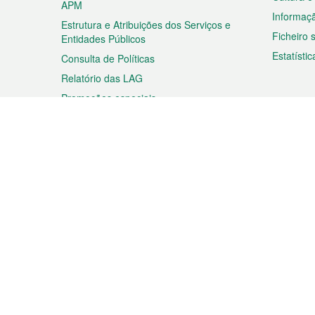
APM
Informaç
Estrutura e Atribuições dos Serviços e
Ficheiro
Entidades Públicos
Estatístic
Consulta de Políticas
Relatório das LAG
Promoções especiais
Viagem
Negóc
Planear a sua viagem
Negócios
Descobrir Macau
Feiras d
Macau
Espectáculos e Entretenimento
Oportuni
Roteiro de Compras
das PME
Eventos e Festividades
Informaç
Proprieda