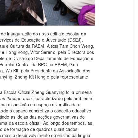
 de inauguração do novo edifício escolar da
Serviços de Educação e Juventude (DSEJ),
iais e Cultura da RAEM, Alexis Tam Chon Weng,
e Hong Kong, Vítor Sereno, pela Directora dos
efe de Divisão do Departamento de Educação e
 Popular Central da RPC na RAEM, Gou
g, Wu Kit, pela Presidente da Associação dos
nying, Zhong Kit Hong e pela representante
 a Escola Oficial Zheng Guanying foi a primeira
ne through train
”, caracterizado pelo ambiente
uma disposição do espaço diversificada e
todo o espaço concretiza o conceito educativo
ectindo as ideias das acções governativas do
ma da escola oficial. Ao longo dos tempos, as
o de formação de quadros qualificados
da mais o desenvolvimento do ensino da língua