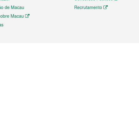
ão de Macau
Recrutamento
 sobre Macau
as
ios e comércio
Directório
 e Investimento
Directório de Aplicações para T
o Comércio e Convenções em
Directório de Redes Sociais
Directório de Websites Temático
dades de Negócios e Serviços
Directório RSS
s
Descarregamento de impressos
ão dos Mercados
de Intelectual