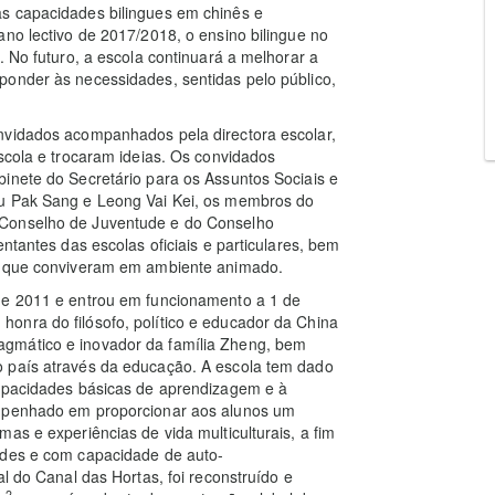
s capacidades bilingues em chinês e
ano lectivo de 2017/2018, o ensino bilingue no
. No futuro, a escola continuará a melhorar a
ponder às necessidades, sentidas pelo público,
nvidados acompanhados pela directora escolar,
scola e trocaram ideias. Os convidados
inete do Secretário para os Assuntos Sociais e
ou Pak Sang e Leong Vai Kei, os membros do
 Conselho de Juventude e do Conselho
ntantes das escolas oficiais e particulares, bem
s, que conviveram em ambiente animado.
de 2011 e entrou em funcionamento a 1 de
onra do filósofo, político e educador da China
gmático e inovador da família Zheng, bem
o país através da educação. A escola tem dado
capacidades básicas de aprendizagem e à
empenhado em proporcionar aos alunos um
as e experiências de vida multiculturais, a fim
udes e com capacidade de auto-
al do Canal das Hortas, foi reconstruído e
2