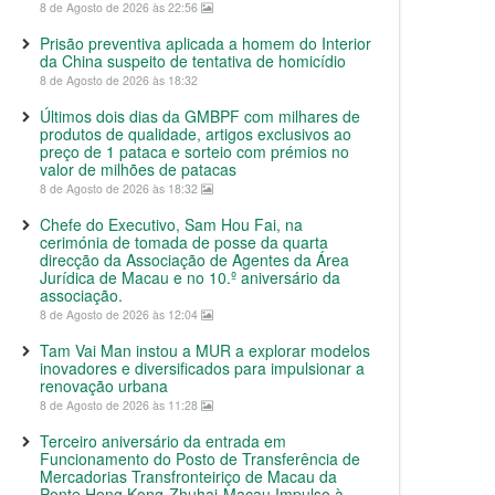
8 de Agosto de 2026 às 22:56
Prisão preventiva aplicada a homem do Interior
da China suspeito de tentativa de homicídio
8 de Agosto de 2026 às 18:32
Últimos dois dias da GMBPF com milhares de
produtos de qualidade, artigos exclusivos ao
preço de 1 pataca e sorteio com prémios no
valor de milhões de patacas
8 de Agosto de 2026 às 18:32
Chefe do Executivo, Sam Hou Fai, na
cerimónia de tomada de posse da quarta
direcção da Associação de Agentes da Área
Jurídica de Macau e no 10.º aniversário da
associação.
8 de Agosto de 2026 às 12:04
Tam Vai Man instou a MUR a explorar modelos
inovadores e diversificados para impulsionar a
renovação urbana
8 de Agosto de 2026 às 11:28
Terceiro aniversário da entrada em
Funcionamento do Posto de Transferência de
Mercadorias Transfronteiriço de Macau da
Ponte Hong Kong-Zhuhai-Macau Impulso à