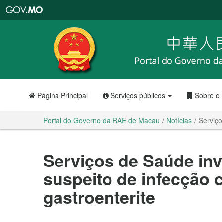
Portal
do
Governo
da
RAE
de
Macau
Página Principal
Serviços públicos
Sobre o
Portal do Governo da RAE de Macau
Notícias
Serviço
Serviços de Saúde in
suspeito de infecção c
gastroenterite