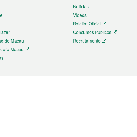
Notícias
te
Vídeos
Boletim Oficial
 lazer
Concursos Públicos
ão de Macau
Recrutamento
 sobre Macau
as
ios e comércio
Directório
 e Investimento
Directório de Aplicações para T
o Comércio e Convenções em
Directório de Redes Sociais
Directório de Websites Temático
dades de Negócios e Serviços
Directório RSS
s