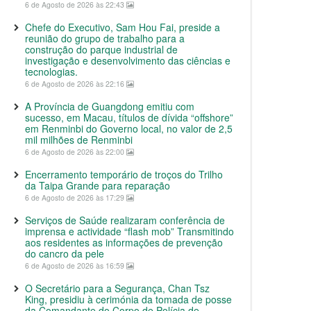
6 de Agosto de 2026 às 22:43
Chefe do Executivo, Sam Hou Fai, preside a
reunião do grupo de trabalho para a
construção do parque industrial de
investigação e desenvolvimento das ciências e
tecnologias.
6 de Agosto de 2026 às 22:16
A Província de Guangdong emitiu com
sucesso, em Macau, títulos de dívida “offshore”
em Renminbi do Governo local, no valor de 2,5
mil milhões de Renminbi
6 de Agosto de 2026 às 22:00
Encerramento temporário de troços do Trilho
da Taipa Grande para reparação
6 de Agosto de 2026 às 17:29
Serviços de Saúde realizaram conferência de
imprensa e actividade “flash mob” Transmitindo
aos residentes as informações de prevenção
do cancro da pele
6 de Agosto de 2026 às 16:59
O Secretário para a Segurança, Chan Tsz
King, presidiu à cerimónia da tomada de posse
da Comandante do Corpo de Polícia de