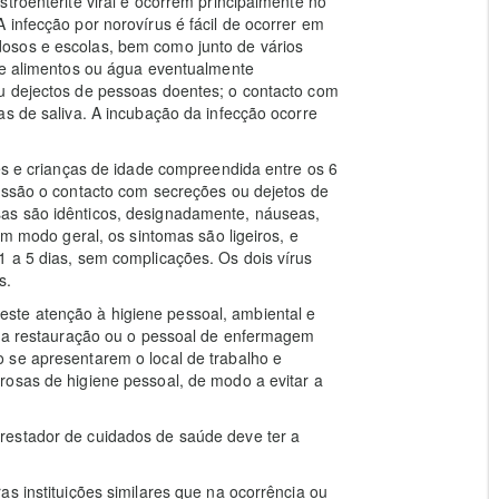
troenterite viral e ocorrem principalmente no
 infecção por norovírus é fácil de ocorrer em
osos e escolas, bem como junto de vários
 de alimentos ou água eventualmente
u dejectos de pessoas doentes; o contacto com
as de saliva. A incubação da infecção ocorre
tes e crianças de idade compreendida entre os 6
missão o contacto com secreções ou dejetos de
as são idênticos, designadamente, náuseas,
um modo geral, os sintomas são ligeiros, e
 a 5 dias, sem complicações. Os dois vírus
s.
te atenção à higiene pessoal, ambiental e
r da restauração ou o pessoal de enfermagem
 se apresentarem o local de trabalho e
rosas de higiene pessoal, de modo a evitar a
restador de cuidados de saúde deve ter a
s instituições similares que na ocorrência ou