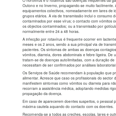
O norovírus e o rotavírus são doenças frequentes da gas
Outono e no Inverno, propagando-se muito facilmente. A
equipamentos colectivos, nomeadamente em lares de id
grupos etários. A via de transmissão inclui o consumo
contaminados por esse vírus; o contacto com vómitos o
os objectos contaminados; ou a transmissão por gotícul
normalmente entre 24 a 48 horas.
A infecção por rotavírus é frequente ocorrer em lacten
meses e os 2 anos, sendo a sua principal via de trans
pacientes. Os sintomas de ambas as doenças contagios
vómitos, diarreia, dores abdominais e febre ligeira. De 
tratam-se de doenças autolimitadas, com a duração de 1
necessitam de ser confirmados por análises laboratoriai
Os Serviços de Saúde recomendam à população que pres
alimentar. Acresce que caso os profissionais do secto
manifestem sintomas como vómitos ou diarreia para não
recorram a assistência médica, adoptando medidas rigo
propagação da doença.
Em caso de aparecerem doentes suspeitos, o pessoal p
máxima cautela aquando do contacto com os doentes.
Recomenda-se a todos as creches, escolas, lares e outra