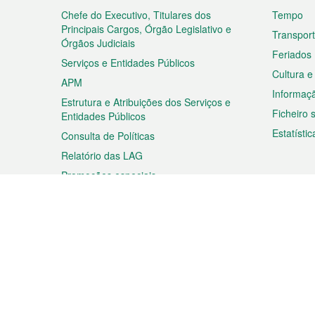
rodapé
Chefe do Executivo, Titulares dos
Tempo
Principais Cargos, Órgão Legislativo e
Transpor
Órgãos Judiciais
Feriados
Serviços e Entidades Públicos
Cultura e
APM
Informaç
Estrutura e Atribuições dos Serviços e
Ficheiro
Entidades Públicos
Estatístic
Consulta de Políticas
Relatório das LAG
Promoções especiais
Viagem
Negóc
Planear a sua viagem
Negócios
Descobrir Macau
Feiras d
Macau
Espectáculos e Entretenimento
Oportuni
Roteiro de Compras
das PME