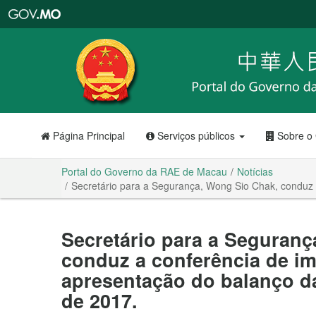
Portal
do
Governo
da
RAE
de
Macau
Página Principal
Serviços públicos
Sobre o
Portal do Governo da RAE de Macau
Notícias
Secretário para a Segurança, Wong Sio Chak, conduz 
Secretário para a Seguranç
conduz a conferência de i
apresentação do balanço d
de 2017.