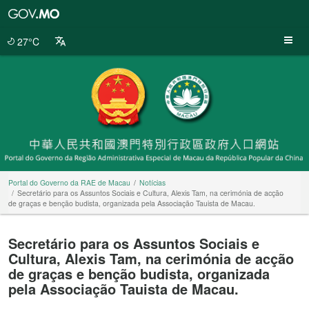
Portal
do
Governo
27°C
da
RAE
de
Macau
Portal do Governo da RAE de Macau
Notícias
Secretário para os Assuntos Sociais e Cultura, Alexis Tam, na cerimónia de acção
de graças e benção budista, organizada pela Associação Tauista de Macau.
Secretário para os Assuntos Sociais e
Cultura, Alexis Tam, na cerimónia de acção
de graças e benção budista, organizada
pela Associação Tauista de Macau.