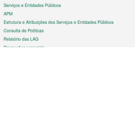
Serviços e Entidades Públicos
APM
Estrutura e Atribuições dos Serviços e Entidades Públicos
Consulta de Políticas
Relatório das LAG
Promoções especiais
Sobre a RAEM
Tempo
Transporte
Feriados
Cultura e lazer
Informação de Macau
Ficheiro sobre Macau
Estatísticas