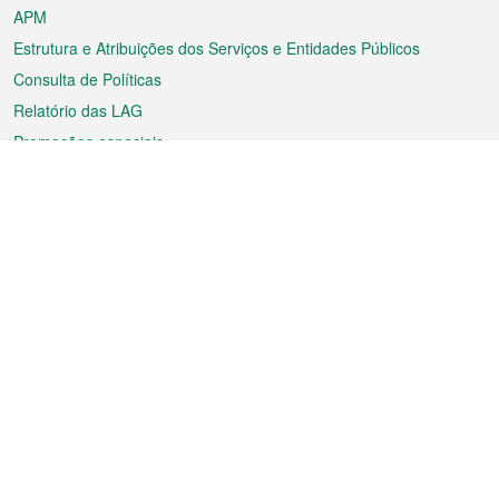
APM
Estrutura e Atribuições dos Serviços e Entidades Públicos
Consulta de Políticas
Relatório das LAG
Promoções especiais
Sobre a RAEM
Tempo
Transporte
Feriados
Cultura e lazer
Informação de Macau
Ficheiro sobre Macau
Estatísticas
Anúncios