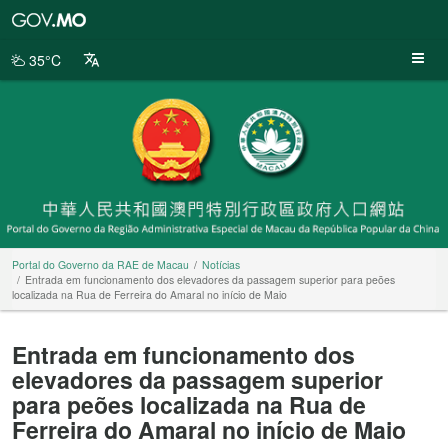
Portal
do
Governo
35°C
da
RAE
de
Macau
Portal do Governo da RAE de Macau
Notícias
Entrada em funcionamento dos elevadores da passagem superior para peões
localizada na Rua de Ferreira do Amaral no início de Maio
Entrada em funcionamento dos
elevadores da passagem superior
para peões localizada na Rua de
Ferreira do Amaral no início de Maio