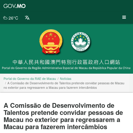
Portal
do
Governo
26°C
da
RAE
de
Macau
Portal do Governo da RAE de Macau
Notícias
A Comissão de Desenvolvimento de Talentos pretende convidar pessoas de Macau
no exterior para regressarem a Macau para fazerem intercâmbios
A Comissão de Desenvolvimento de
Talentos pretende convidar pessoas de
Macau no exterior para regressarem a
Macau para fazerem intercâmbios