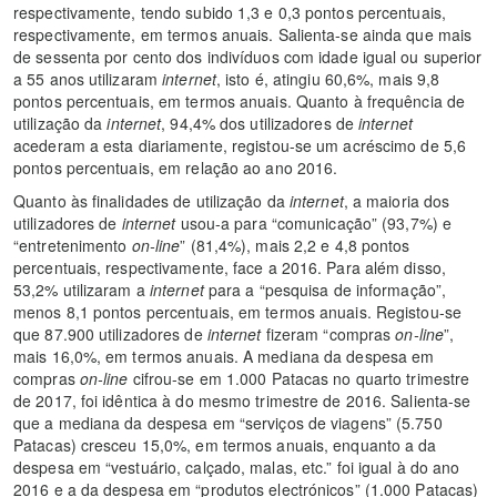
respectivamente, tendo subido 1,3 e 0,3 pontos percentuais,
respectivamente, em termos anuais. Salienta-se ainda que mais
de sessenta por cento dos indivíduos com idade igual ou superior
a 55 anos utilizaram
internet
, isto é, atingiu 60,6%, mais 9,8
pontos percentuais, em termos anuais. Quanto à frequência de
utilização da
internet
, 94,4% dos utilizadores de
internet
acederam a esta diariamente, registou-se um acréscimo de 5,6
pontos percentuais, em relação ao ano 2016.
Quanto às finalidades de utilização da
internet
, a maioria dos
utilizadores de
internet
usou-a para “comunicação” (93,7%) e
“entretenimento
on-line
” (81,4%), mais 2,2 e 4,8 pontos
percentuais, respectivamente, face a 2016. Para além disso,
53,2% utilizaram a
internet
para a “pesquisa de informação”,
menos 8,1 pontos percentuais, em termos anuais. Registou-se
que 87.900 utilizadores de
internet
fizeram “compras
on-line
”,
mais 16,0%, em termos anuais. A mediana da despesa em
compras
on-line
cifrou-se em 1.000 Patacas no quarto trimestre
de 2017, foi idêntica à do mesmo trimestre de 2016. Salienta-se
que a mediana da despesa em “serviços de viagens” (5.750
Patacas) cresceu 15,0%, em termos anuais, enquanto a da
despesa em “vestuário, calçado, malas, etc.” foi igual à do ano
2016 e a da despesa em “produtos electrónicos” (1.000 Patacas)