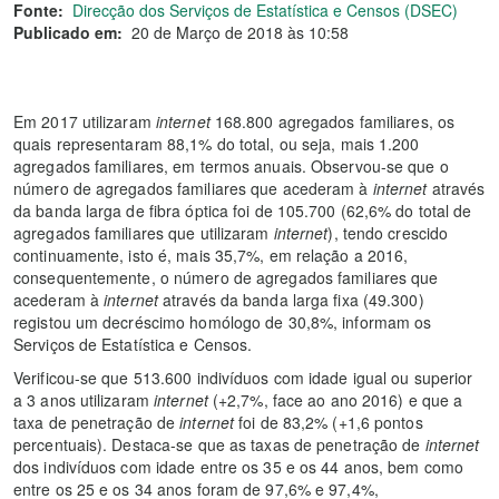
Fonte:
Direcção dos Serviços de Estatística e Censos (DSEC)
Publicado em:
20 de Março de 2018 às 10:58
Em 2017 utilizaram
internet
168.800 agregados familiares, os
quais representaram 88,1% do total, ou seja, mais 1.200
agregados familiares, em termos anuais. Observou-se que o
número de agregados familiares que acederam à
internet
através
da banda larga de fibra óptica foi de 105.700 (62,6% do total de
agregados familiares que utilizaram
internet
), tendo crescido
continuamente, isto é, mais 35,7%, em relação a 2016,
consequentemente, o número de agregados familiares que
acederam à
internet
através da banda larga fixa (49.300)
registou um decréscimo homólogo de 30,8%, informam os
Serviços de Estatística e Censos.
Verificou-se que 513.600 indivíduos com idade igual ou superior
a 3 anos utilizaram
internet
(+2,7%, face ao ano 2016) e que a
taxa de penetração de
internet
foi de 83,2% (+1,6 pontos
percentuais). Destaca-se que as taxas de penetração de
internet
dos indivíduos com idade entre os 35 e os 44 anos, bem como
entre os 25 e os 34 anos foram de 97,6% e 97,4%,