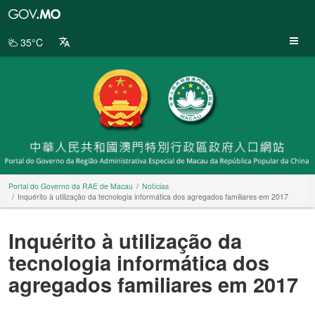
Portal
do
Governo
35°C
da
RAE
de
Macau
Portal do Governo da RAE de Macau
Notícias
Inquérito à utilização da tecnologia informática dos agregados familiares em 2017
Inquérito à utilização da
tecnologia informática dos
agregados familiares em 2017