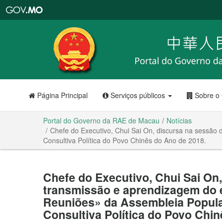
Portal
do
Governo
da
RAE
de
Macau
Página Principal
Serviços públicos
Sobre o
Portal do Governo da RAE de Macau
Notícias
Chefe do Executivo, Chui Sai On, discursa na sessão
Consultiva Política do Povo Chinês do Ano de 2018.
Chefe do Executivo, Chui Sai On
transmissão e aprendizagem do 
Reuniões» da Assembleia Popula
Consultiva Política do Povo Chi