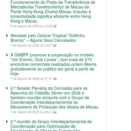
Funcionamento do Posto de Transferência de
Mercadorias Transfronteiriço de Macau da
Ponte Hong Kong-Zhuhai-Macau Impulso à
conectividade logística eficiente entre Hong
Kong e Macau
8 de Agosto de 2026 às 10:00
Afectado pelo Ciclone Tropical “Golfinho
Branco” – Alguns Voos Cancelados
7 de Agosto de 2026 às 22:27
A GMBPF promove a cooperação no modelo
“Um Evento, Dois Locais”, com mais de 270
encontros comerciais realizados ontem Aberta
gratuitamente ao público em geral a partir de
hoje
7 de Agosto de 2026 às 21:31
2.ª Sessão Plenária da Comissão para os
Assuntos do Cidadão Sénior em 2026 e
também reunião conjunta com o Grupo de
Coordenação Interdepartamental do
Mecanismo de Protecção dos Idosos de Macau
7 de Agosto de 2026 às 20:41
2.ª reunião do Grupo Interdepartamental de
Coordenação para Optimização da
Fiscalização de Obras de Construção,