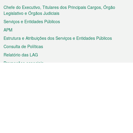
do
rodapé
Chefe do Executivo, Titulares dos Principais Cargos, Órgão
Legislativo e Órgãos Judiciais
Serviços e Entidades Públicos
APM
Estrutura e Atribuições dos Serviços e Entidades Públicos
Consulta de Políticas
Relatório das LAG
Promoções especiais
Sobre a RAEM
Tempo
Transporte
Feriados
Cultura e lazer
Informação de Macau
Ficheiro sobre Macau