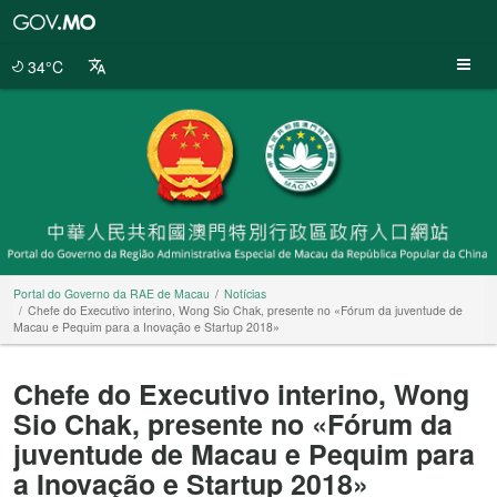
Portal
do
Governo
34°C
da
RAE
de
Macau
Portal do Governo da RAE de Macau
Notícias
Chefe do Executivo interino, Wong Sio Chak, presente no «Fórum da juventude de
Macau e Pequim para a Inovação e Startup 2018»
Chefe do Executivo interino, Wong
Sio Chak, presente no «Fórum da
juventude de Macau e Pequim para
a Inovação e Startup 2018»