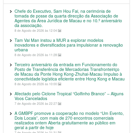
Chefe do Executivo, Sam Hou Fai, na cerimónia de
tomada de posse da quarta direcção da Associação de
Agentes da Área Jurídica de Macau e no 10.º aniversário
da associação.
8 de Agosto de 2026 às 12:04
Tam Vai Man instou a MUR a explorar modelos
inovadores e diversificados para impulsionar a renovação
urbana
8 de Agosto de 2026 às 11:28
Terceiro aniversário da entrada em Funcionamento do
Posto de Transferência de Mercadorias Transfronteiriço
de Macau da Ponte Hong Kong-Zhuhai-Macau Impulso à
conectividade logística eficiente entre Hong Kong e Macau
8 de Agosto de 2026 às 10:00
Afectado pelo Ciclone Tropical “Golfinho Branco” – Alguns
Voos Cancelados
7 de Agosto de 2026 às 22:27
A GMBPF promove a cooperação no modelo “Um Evento,
Dois Locais”, com mais de 270 encontros comerciais
realizados ontem Aberta gratuitamente ao público em
geral a partir de hoje
7 de Agosto de 2026 às 21:31