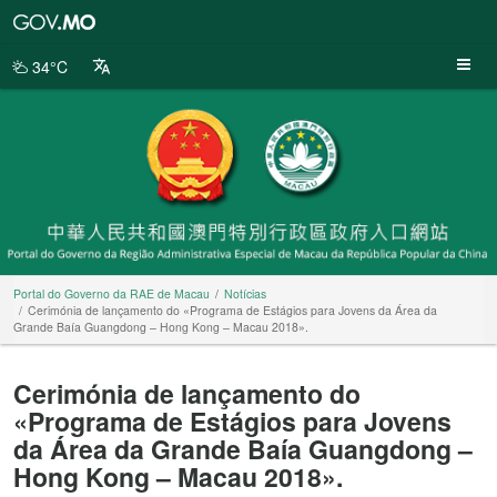
Portal
do
Governo
34°C
da
RAE
de
Macau
Portal do Governo da RAE de Macau
Notícias
Cerimónia de lançamento do «Programa de Estágios para Jovens da Área da
Grande Baía Guangdong – Hong Kong – Macau 2018».
Cerimónia de lançamento do
«Programa de Estágios para Jovens
da Área da Grande Baía Guangdong –
Hong Kong – Macau 2018».