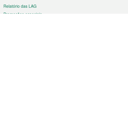
Relatório das LAG
Promoções especiais
Sobre a RAEM
Tempo
Transporte
Feriados
Cultura e lazer
Informação de Macau
Ficheiro sobre Macau
Estatísticas
Anúncios
Notícias
Vídeos