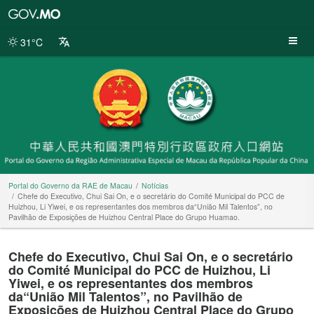
Portal
do
Governo
31°C
da
RAE
de
Macau
Portal do Governo da RAE de Macau
Notícias
Chefe do Executivo, Chui Sai On, e o secretário do Comité Municipal do PCC de
Huizhou, Li Yiwei, e os representantes dos membros da“União Mil Talentos”, no
Pavilhão de Exposições de Huizhou Central Place do Grupo Huamao.
Chefe do Executivo, Chui Sai On, e o secretário
do Comité Municipal do PCC de Huizhou, Li
Yiwei, e os representantes dos membros
da“União Mil Talentos”, no Pavilhão de
Exposições de Huizhou Central Place do Grupo