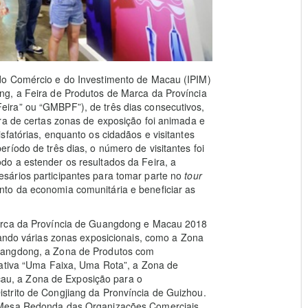
do Comércio e do Investimento de Macau (IPIM)
ng, a Feira de Produtos de Marca da Província
ira” ou “GMBPF”), de três dias consecutivos,
ra de certas zonas de exposição foi animada e
sfatórias, enquanto os cidadãos e visitantes
ríodo de três dias, o número de visitantes foi
o a estender os resultados da Feira, a
sários participantes para tomar parte no
tour
to da economia comunitária e beneficiar as
Marca da Província de Guangdong e Macau 2018
izando várias zonas exposicionais, como a Zona
uangdong, a Zona de Produtos com
iativa “Uma Faixa, Uma Rota”, a Zona de
u, a Zona de Exposição para o
strito de Congjiang da Pronvíncia de Guizhou.
“Mesa Redonda das Organizações Comerciais