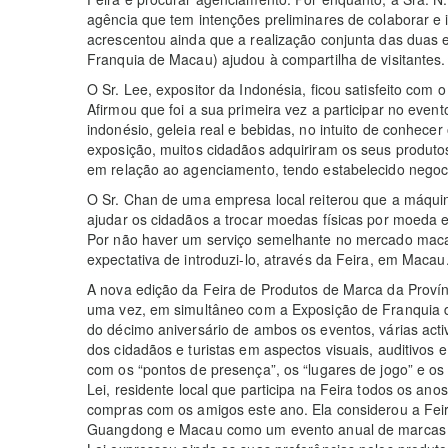
agência que tem intenções preliminares de colaborar e i
acrescentou ainda que a realização conjunta das dua
Franquia de Macau) ajudou à compartilha de visitantes.
O Sr. Lee, expositor da Indonésia, ficou satisfeito com o
Afirmou que foi a sua primeira vez a participar no eve
indonésio, geleia real e bebidas, no intuito de conhecer
exposição, muitos cidadãos adquiriram os seus produt
em relação ao agenciamento, tendo estabelecido nego
O Sr. Chan de uma empresa local reiterou que a máqu
ajudar os cidadãos a trocar moedas físicas por moeda e
Por não haver um serviço semelhante no mercado maca
expectativa de introduzi-lo, através da Feira, em Macau
A nova edição da Feira de Produtos de Marca da Prov
uma vez, em simultâneo com a Exposição de Franquia 
do décimo aniversário de ambos os eventos, várias acti
dos cidadãos e turistas em aspectos visuais, auditivos 
com os “pontos de presença”, os “lugares de jogo” e o
Lei, residente local que participa na Feira todos os an
compras com os amigos este ano. Ela considerou a Fei
Guangdong e Macau como um evento anual de marcas em