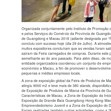
Organizada conjuntamente pelo Instituto de Promoção 
e pelos Serviços do Comércio da Província de Guangdo
de Guangdong e Macau 2018 (adiante designada por “Fe
concluiu com sucesso hoje (dia 29 de Julho). A atmosfe
muitos expositores concluíram que as vendas foram sati
saíram da Feira carregados de compras. Durante este pe
semelhante ao do ano passado. Para além disso, de mod
entidade organizadora coordenou um conjunto de empre
económico a Macau, a fim de promover o desenvolvimen
pequenas e médias empresas locais.
A zona de exposição global da Feira de Produtos de 
atingiu 9000 m2 e teve mais de 380
stands
, disponibil
de Exposição de Produtos de Marca da Província de G
Características de Macau, a Zona de Exposição da Inic
Exposição da Grande Baía Guangdong-Hong Kong-Maca
Empreendedorismo Juvenil e a Zona de Exposição do Di
Foram realizadas também outras actividades, como a 