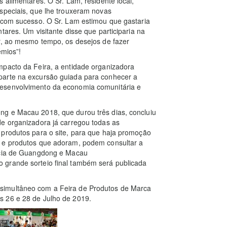
 alimentares. O Sr. Lam, residente local,
speciais, que lhe trouxeram novas
a com sucesso. O Sr. Lam estimou que gastaria
tares. Um visitante disse que participaria na
er, ao mesmo tempo, os desejos de fazer
émios”!
mpacto da Feira, a entidade organizadora
parte na excursão guiada para conhecer a
desenvolvimento da economia comunitária e
ng e Macau 2018, que durou três dias, concluiu
de organizadora já carregou todas as
 produtos para o site, para que haja promoção
s e produtos que adoram, podem consultar a
íncia de Guangdong e Macau
 grande sorteio final também será publicada
simultâneo com a Feira de Produtos de Marca
s 26 e 28 de Julho de 2019.