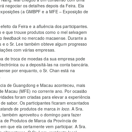
rá negociar os detalhes depois da Feira. Ela
s exposições (a GMBPF e a MFE – Exposição de
 efeito da Feira e a afluência dos participantes.
nto e que trouxe produtos como o mel selvagem
 o
feedback
no mercado macaense. Durante a
os e o Sr. Lee também obteve algum progresso
ciações com várias empresas.
ina de troca de moedas da sua empresa pode
lectrónica ou a depositá-las na conta bancária.
ense por enquanto, o Sr. Chan está na
.
íncia de Guangdong e Macau aconteceu, mais
de Macau (MFE) no corrente ano. Por ocasião
vidades foram criadas para elevar a experiência
e de sabor. Os participantes ficaram encantados
s
stands
de produtos de marca
in loco
. A Sra.
os, também aproveitou o domingo para fazer
ra de Produtos de Marca da Província de
 que ela certamente vem participar. A Sra.