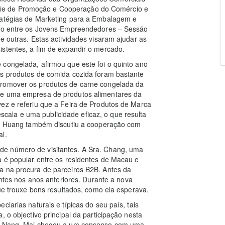
ie de Promoção e Cooperação do Comércio e
ratégias de Marketing para a Embalagem e
mbio entre os Jovens Empreendedores – Sessão
e outras. Estas actividades visaram ajudar as
istentes, a fim de expandir o mercado.
congelada, afirmou que este foi o quinto ano
us produtos de comida cozida foram bastante
promover os produtos de carne congelada da
de uma empresa de produtos alimentares da
vez e referiu que a Feira de Produtos de Marca
ala e uma publicidade eficaz, o que resulta
Sr. Huang também discutiu a cooperação com
al.
de número de visitantes. A Sra. Chang, uma
a é popular entre os residentes de Macau e
a na procura de parceiros B2B. Antes da
antes nos anos anteriores. Durante a nova
que trouxe bons resultados, como ela esperava.
iarias naturais e típicas do seu país, tais
 o objectivo principal da participação nesta
 N. Nang. Mai chegou a um consenso com uma