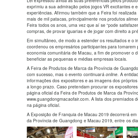
Lei expressou ainda as suas preferências pelos produtos
exprimiu a sua admiração pelos jogos VR excitantes e e
experiências. Afirmou também que a Feira foi realizad
mais de mil patacas, principalmente nos produtos alimen
Feira todos os anos, uma vez que aí se “pode satisfaz
compras, de provar iguarias e de jogar com direito a pr
Em simultâneo, de modo a estender os resultados e o i
coordenou os empresários participantes para tomarem 
economia comunitária de Macau, a fim de promover o 
beneficiar as pequenas e médias empresas locais.
A Feira de Produtos de Marca da Província de Guangdo
com sucesso, mas o evento continuará
online
. A entida
informações dos expositores e as imagens dos próprios
a longo prazo. Caso pretendam procurar os expositore
página oficial da Feira de Produtos de Marca da Prov
www.guangdongmacaofair.com. A lista dos premiados do
na página oficial.
A Exposição de Franquia de Macau 2019 decorrerá em 
da Província de Guangdong e Macau 2019, entre os dia