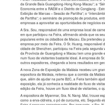
da Grande Baía Guangdong-Hong Kong-Macau”; a “Sér
Economia entre a RAEM e o Distrito de Congjiang - Est
Exibição de Marcas – Sessão de Partilha”; o “Intercâ
de Partilha”; o seminário de promoção de produtos, entr
empresas a aproveitar as oportunidades de negócios ex
A Sra. Sou, responsável de uma empresa local de carne 
em que participou na Feira, afirmando ainda que os se
populares entre os cidadãos de Macau. Ela pretendeu 
empresa por meio da Feira. O Sr. Huang, responsável 
cidade de Shenzhen, participou na Feira pela segunda 
da Província de Guangdong e Macau tem uma grande esc
num fluxo de visitantes bastante ideal. A empresa do 
outros expositores, chegando a bons resultados em ger
A nova Zona de Exposição da Malásia recebeu um gran
expositora da Malásia, reiterou que a comida da Malási
que, além de ajudar na parte B2C, a Feira também ajud
exposição, ela já conhecia a realidade do fluxo de visit
edição da Feira, houve um fluxo ideal de visitantes, o 
A expositora de Myanmar, Sra. N. Nang. Mai, trouxe espec
como a erva-cidreira, o pó de curcuma, etc. Segundo ela,
Feira é procurar agenciamento. Por enquanto, a Sra.