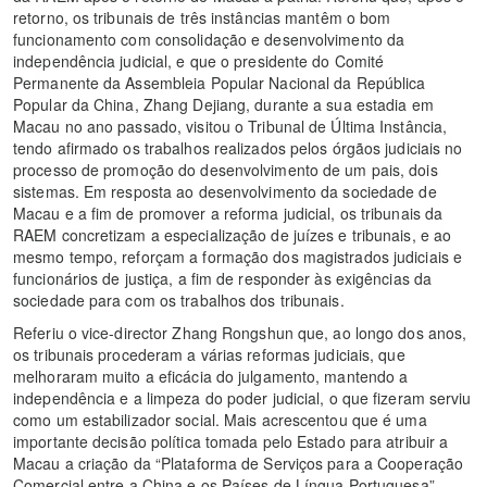
retorno, os tribunais de três instâncias mantêm o bom
funcionamento com consolidação e desenvolvimento da
independência judicial, e que o presidente do Comité
Permanente da Assembleia Popular Nacional da República
Popular da China, Zhang Dejiang, durante a sua estadia em
Macau no ano passado, visitou o Tribunal de Última Instância,
tendo afirmado os trabalhos realizados pelos órgãos judiciais no
processo de promoção do desenvolvimento de um pais, dois
sistemas. Em resposta ao desenvolvimento da sociedade de
Macau e a fim de promover a reforma judicial, os tribunais da
RAEM concretizam a especialização de juízes e tribunais, e ao
mesmo tempo, reforçam a formação dos magistrados judiciais e
funcionários de justiça, a fim de responder às exigências da
sociedade para com os trabalhos dos tribunais.
Referiu o vice-director Zhang Rongshun que, ao longo dos anos,
os tribunais procederam a várias reformas judiciais, que
melhoraram muito a eficácia do julgamento, mantendo a
independência e a limpeza do poder judicial, o que fizeram serviu
como um estabilizador social. Mais acrescentou que é uma
importante decisão política tomada pelo Estado para atribuir a
Macau a criação da “Plataforma de Serviços para a Cooperação
Comercial entre a China e os Países de Língua Portuguesa”,