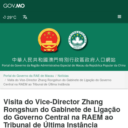
Portal
do
Governo
29°C
da
RAE
de
Macau
Portal do Governo da RAE de Macau
Notícias
Visita do Vice-Director Zhang Rongshun do Gabinete de Ligação do Governo
Central na RAEM ao Tribunal de Última Instância
Visita do Vice-Director Zhang
Rongshun do Gabinete de Ligação
do Governo Central na RAEM ao
Tribunal de Última Instância