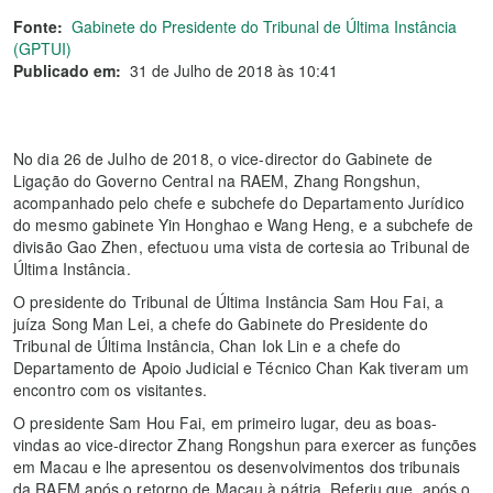
Fonte:
Gabinete do Presidente do Tribunal de Última Instância
(GPTUI)
Publicado em:
31 de Julho de 2018 às 10:41
No dia 26 de Julho de 2018, o vice-director do Gabinete de
Ligação do Governo Central na RAEM, Zhang Rongshun,
acompanhado pelo chefe e subchefe do Departamento Jurídico
do mesmo gabinete Yin Honghao e Wang Heng, e a subchefe de
divisão Gao Zhen, efectuou uma vista de cortesia ao Tribunal de
Última Instância.
O presidente do Tribunal de Última Instância Sam Hou Fai, a
juíza Song Man Lei, a chefe do Gabinete do Presidente do
Tribunal de Última Instância, Chan Iok Lin e a chefe do
Departamento de Apoio Judicial e Técnico Chan Kak tiveram um
encontro com os visitantes.
O presidente Sam Hou Fai, em primeiro lugar, deu as boas-
vindas ao vice-director Zhang Rongshun para exercer as funções
em Macau e lhe apresentou os desenvolvimentos dos tribunais
da RAEM após o retorno de Macau à pátria. Referiu que, após o