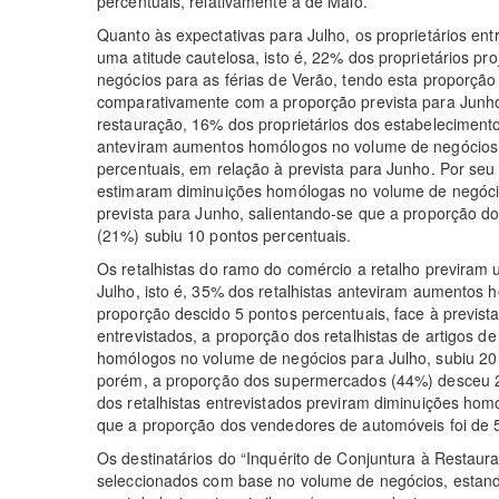
percentuais, relativamente à de Maio.
Quanto às expectativas para Julho, os proprietários en
uma atitude cautelosa, isto é, 22% dos proprietários 
negócios para as férias de Verão, tendo esta proporção
comparativamente com a proporção prevista para Junho
restauração, 16% dos proprietários dos estabelecimento
anteviram aumentos homólogos no volume de negócios p
percentuais, em relação à prevista para Junho. Por seu 
estimaram diminuições homólogas no volume de negócio
prevista para Junho, salientando-se que a proporção do
(21%) subiu 10 pontos percentuais.
Os retalhistas do ramo do comércio a retalho previram 
Julho, isto é, 35% dos retalhistas anteviram aumentos
proporção descido 5 pontos percentuais, face à prevista
entrevistados, a proporção dos retalhistas de artigos 
homólogos no volume de negócios para Julho, subiu 20 
porém, a proporção dos supermercados (44%) desceu 2
dos retalhistas entrevistados previram diminuições ho
que a proporção dos vendedores de automóveis foi de 
Os destinatários do “Inquérito de Conjuntura à Restau
seleccionados com base no volume de negócios, estando