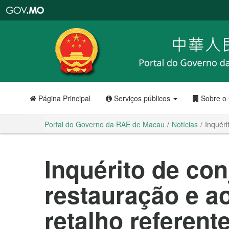
Portal
do
Governo
da
RAE
de
Macau
Página Principal
Serviços públicos
Sobre o
Portal do Governo da RAE de Macau
Notícias
Inquéri
Inquérito de con
restauração e a
retalho referent