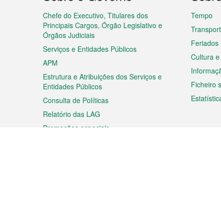
do
rodapé
Chefe do Executivo, Titulares dos
Tempo
Principais Cargos, Órgão Legislativo e
Transpor
Órgãos Judiciais
Feriados
Serviços e Entidades Públicos
Cultura e
APM
Informaç
Estrutura e Atribuições dos Serviços e
Ficheiro
Entidades Públicos
Estatístic
Consulta de Políticas
Relatório das LAG
Promoções especiais
Viagem
Negóc
Planear a sua viagem
Negócios
Descobrir Macau
Feiras d
Macau
Espectáculos e Entretenimento
Oportuni
Roteiro de Compras
das PME