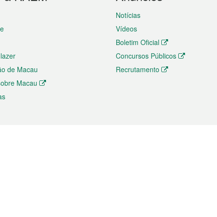
Notícias
te
Vídeos
Boletim Oficial
 lazer
Concursos Públicos
ão de Macau
Recrutamento
 sobre Macau
as
ios e comércio
Directório
 e Investimento
Directório de Aplicações para T
o Comércio e Convenções em
Directório de Redes Sociais
Directório de Websites Temático
dades de Negócios e Serviços
Directório RSS
s