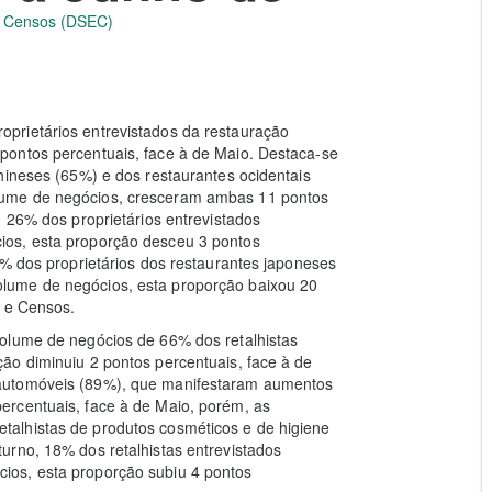
 e Censos (DSEC)
prietários entrevistados da restauração
pontos percentuais, face à de Maio. Destaca-se
hineses (65%) e dos restaurantes ocidentais
lume de negócios, cresceram ambas 11 pontos
, 26% dos proprietários entrevistados
ios, esta proporção desceu 3 pontos
7% dos proprietários dos restaurantes japoneses
lume de negócios, esta proporção baixou 20
a e Censos.
olume de negócios de 66% dos retalhistas
ão diminuiu 2 pontos percentuais, face à de
automóveis (89%), que manifestaram aumentos
ercentuais, face à de Maio, porém, as
alhistas de produtos cosméticos e de higiene
urno, 18% dos retalhistas entrevistados
ios, esta proporção subiu 4 pontos