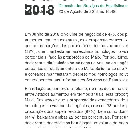
2018
Fonte:
Direcção dos Serviços de Estatística
Publicado em:
20 de Agosto de 2018 às 16:49
Em Junho de 2018 o volume de negócios de 47% dos pro
aumentou em termos anuais, esta proporção cresceu 6 
que as proporções dos proprietários dos restaurantes c
(37%), que manifestaram acréscimos homólogos no vo
percentuais, face às proporções de Maio. Por seu turno
declararam diminuições homólogas no volume de negóc
percentuais, relativamente à de Maio. Salienta-se que 
e coreanos manifestaram decréscimos homólogos no vo
pontos percentuais, informam os Serviços de Estatístic
Em relação ao comércio a retalho, no mês de Junho o v
entrevistados aumentou em termos anuais, esta proporç
Maio. Destaca-se que a proporção dos vendedores de 
homólogos no volume de negócios, cresceu 33 pontos p
proporções dos supermercados (67%), bem como dos ret
(44%) baixaram ambas 22 pontos percentuais. Por seu t
declararam decréscimos homólogos no volume de negóc