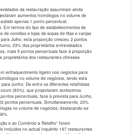
trevistados da restauração assumiram ainda
projectaram aumentos homólogos no volume de
 subido apenas 1 ponto percentual,
. Em termos do tipo de estabelecimentos de
s de comidas e lojas de sopas de fitas e canjas
ara Julho, esta proporção cresceu 2 pontos
turno, 23% dos proprietários entrevistados
s, mais 5 pontos percentuais face à proporção
s proprietários dos restaurantes chineses
um enfraquecimento ligeiro nos negócios para
 homólogos no volume de negócios, tendo esta
 para Junho. De entre os diferentes retalhistas
de couro (80%), que projectaram acréscimos
pontos percentuais, face à prevista para Junho,
2 pontos percentuais. Simultaneamente, 23%
mólogas no volume de negócios, destacando-se
56%.
ração e ao Comércio a Retalho” foram
 incluídos no actual inquérito 167 restaurantes