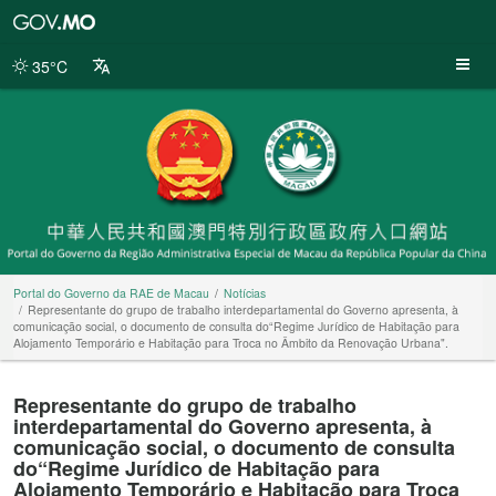
Portal
do
Governo
35°C
da
RAE
de
Macau
Portal do Governo da RAE de Macau
Notícias
Representante do grupo de trabalho interdepartamental do Governo apresenta, à
comunicação social, o documento de consulta do“Regime Jurídico de Habitação para
Alojamento Temporário e Habitação para Troca no Âmbito da Renovação Urbana".
Representante do grupo de trabalho
interdepartamental do Governo apresenta, à
comunicação social, o documento de consulta
do“Regime Jurídico de Habitação para
Alojamento Temporário e Habitação para Troca