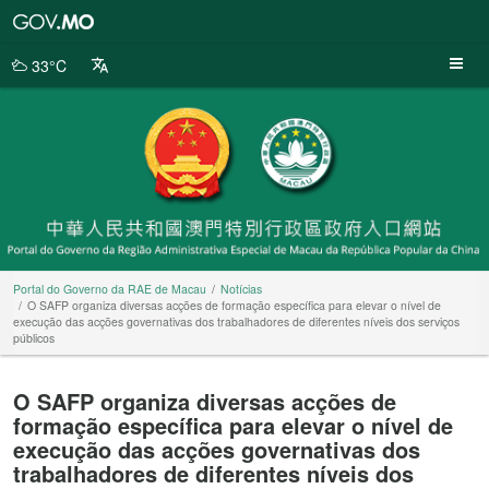
Portal
do
Governo
33°C
da
RAE
de
Macau
Portal do Governo da RAE de Macau
Notícias
O SAFP organiza diversas acções de formação específica para elevar o nível de
execução das acções governativas dos trabalhadores de diferentes níveis dos serviços
públicos
O SAFP organiza diversas acções de
formação específica para elevar o nível de
execução das acções governativas dos
trabalhadores de diferentes níveis dos