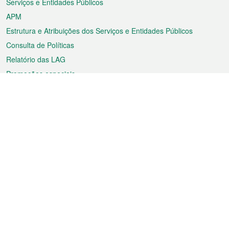
Serviços e Entidades Públicos
APM
Estrutura e Atribuições dos Serviços e Entidades Públicos
Consulta de Políticas
Relatório das LAG
Promoções especiais
Sobre a RAEM
Tempo
Transporte
Feriados
Cultura e lazer
Informação de Macau
Ficheiro sobre Macau
Estatísticas