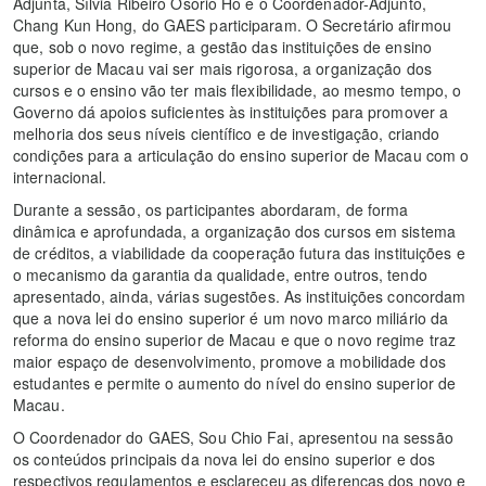
Adjunta, Sílvia Ribeiro Osório Ho e o Coordenador-Adjunto,
Chang Kun Hong, do GAES participaram. O Secretário afirmou
que, sob o novo regime, a gestão das instituições de ensino
superior de Macau vai ser mais rigorosa, a organização dos
cursos e o ensino vão ter mais flexibilidade, ao mesmo tempo, o
Governo dá apoios suficientes às instituições para promover a
melhoria dos seus níveis científico e de investigação, criando
condições para a articulação do ensino superior de Macau com o
internacional.
Durante a sessão, os participantes abordaram, de forma
dinâmica e aprofundada, a organização dos cursos em sistema
de créditos, a viabilidade da cooperação futura das instituições e
o mecanismo da garantia da qualidade, entre outros, tendo
apresentado, ainda, várias sugestões. As instituições concordam
que a nova lei do ensino superior é um novo marco miliário da
reforma do ensino superior de Macau e que o novo regime traz
maior espaço de desenvolvimento, promove a mobilidade dos
estudantes e permite o aumento do nível do ensino superior de
Macau.
O Coordenador do GAES, Sou Chio Fai, apresentou na sessão
os conteúdos principais da nova lei do ensino superior e dos
respectivos regulamentos e esclareceu as diferenças dos novo e