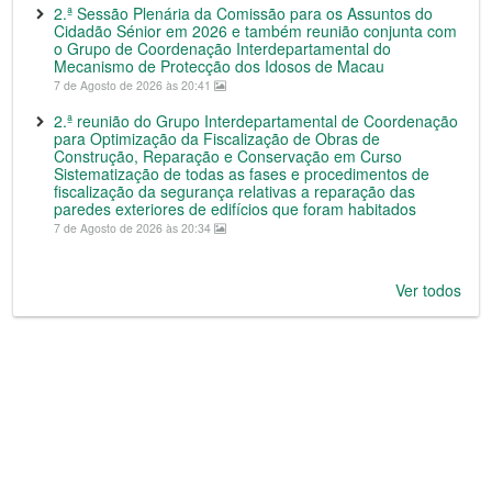
2.ª Sessão Plenária da Comissão para os Assuntos do
Cidadão Sénior em 2026 e também reunião conjunta com
o Grupo de Coordenação Interdepartamental do
Mecanismo de Protecção dos Idosos de Macau
7 de Agosto de 2026 às 20:41
2.ª reunião do Grupo Interdepartamental de Coordenação
para Optimização da Fiscalização de Obras de
Construção, Reparação e Conservação em Curso
Sistematização de todas as fases e procedimentos de
fiscalização da segurança relativas a reparação das
paredes exteriores de edifícios que foram habitados
7 de Agosto de 2026 às 20:34
Ver todos