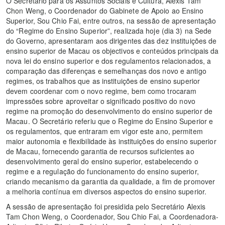
O Secretário para os Assuntos Sociais e Cultura, Alexis Tam
Chon Weng, o Coordenador do Gabinete de Apoio ao Ensino
Superior, Sou Chio Fai, entre outros, na sessão de apresentação
do “Regime do Ensino Superior”, realizada hoje (dia 3) na Sede
do Governo, apresentaram aos dirigentes das dez instituições de
ensino superior de Macau os objectivos e conteúdos principais da
nova lei do ensino superior e dos regulamentos relacionados, a
comparação das diferenças e semelhanças dos novo e antigo
regimes, os trabalhos que as instituições de ensino superior
devem coordenar com o novo regime, bem como trocaram
impressões sobre aproveitar o significado positivo do novo
regime na promoção do desenvolvimento do ensino superior de
Macau. O Secretário referiu que o Regime do Ensino Superior e
os regulamentos, que entraram em vigor este ano, permitem
maior autonomia e flexibilidade às instituições do ensino superior
de Macau, fornecendo garantia de recursos suficientes ao
desenvolvimento geral do ensino superior, estabelecendo o
regime e a regulação do funcionamento do ensino superior,
criando mecanismo da garantia da qualidade, a fim de promover
a melhoria contínua em diversos aspectos do ensino superior.
A sessão de apresentação foi presidida pelo Secretário Alexis
Tam Chon Weng, o Coordenador, Sou Chio Fai, a Coordenadora-