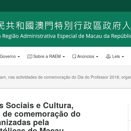
 Governo
Sobre a RAEM
Anúncios
Leis
s Tam, nas actividades de comemoração do Dia do Professor 2018, orga
 Sociais e Cultura,
es de comemoração do
anizadas pela
tólicas de Macau.