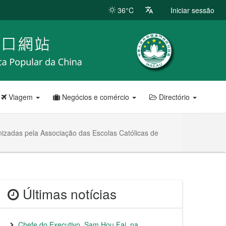
36°C
Iniciar sessão
Viagem
Negócios e comércio
Directório
nizadas pela Associação das Escolas Católicas de
Últimas notícias
Chefe do Executivo, Sam Hou Fai, na