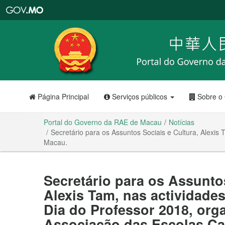
Portal
do
Governo
da
RAE
de
Macau
Página Principal
Serviços públicos
Sobre o
Portal do Governo da RAE de Macau
Notícias
Secretário para os Assuntos Sociais e Cultura, Alexi
Macau.
Secretário para os Assuntos
Alexis Tam, nas actividad
Dia do Professor 2018, org
Associação das Escolas Ca