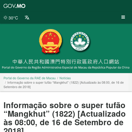
Portal
do
Governo
30°C
da
RAE
de
Macau
Portal do Governo da RAE de Macau
Notícias
Informação sobre o super tufão “Mangkhut” (1822) [Actualizado às 08:00, de 16 de
Setembro de 2018]
Informação sobre o super tufão
“Mangkhut” (1822) [Actualizado
às 08:00, de 16 de Setembro de
2018]