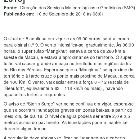
Fonte:
Direcção dos Serviços Meteorológicos e Geofísicos (SMG)
Publicado em:
16 de Setembro de 2018 às 08:01
o
O sinal n.
8 continua em vigor e às 09:00 horas, será alterado
o
para o sinal n.
9. O vento intensifica-se, gradualmente. Às 08:00
horas, o super tufão “Mangkhut” estava a cerca de 260 km a
sueste de Macau, e estava a aproximar-se do território. O super
tufão vai causar grande ameaça ao território e às regiões da foz
do Rio das Pérolas. Espera-se que o “Mangkhut” se aproxime do
território e à tarde cruze o ponto mais próximo de Macau, a cerca
de 100 Km. O vento, vai oscilar entre a força 8 – 12 (escala de
“Beaufort”, equivalente a 63 – 118 km/h ou mais) , havendo
aguaceiros fortes e frequentes.
O aviso de “Storm Surge” vermelho continua em vigor, espera-se
que se ocorram inundações graves em zonas baixas, a partir do
meio-dia, de dia 16. O nível de água poderá ser entre 2,0 e 2,5
metros acima do pavimento. As inundações podem manter-se
durante algum tempo.
A população deve abrigar-se, ficar no lugar seguro e coberto,