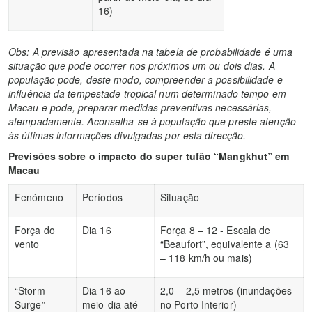
16)
Obs: A previsão apresentada na tabela de probabilidade é uma
situação que pode ocorrer nos próximos um ou dois dias. A
população pode, deste modo, compreender a possibilidade e
influência da tempestade tropical num determinado tempo em
Macau e pode, preparar medidas preventivas necessárias,
atempadamente. Aconselha-se à população que preste atenção
às últimas informações divulgadas por esta direcção.
Previsões sobre o impacto do super tufão “Mangkhut” em
Macau
Fenómeno
Períodos
Situação
Força do
Dia 16
Força 8 – 12 - Escala de
vento
“Beaufort”, equivalente a (63
– 118 km/h ou mais)
“Storm
Dia 16 ao
2,0 – 2,5 metros (inundações
Surge”
meio-dia até
no Porto Interior)