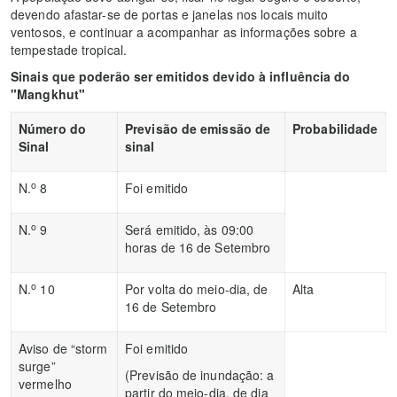
devendo afastar-se de portas e janelas nos locais muito
ventosos, e continuar a acompanhar as informações sobre a
tempestade tropical.
Sinais que poderão ser emitidos devido à influência do
"Mangkhut"
Número do
Previsão de emissão de
Probabilidade
Sinal
sinal
o
N.
8
Foi emitido
o
N.
9
Será emitido, às 09:00
horas de 16 de Setembro
o
N.
10
Por volta do meio-dia, de
Alta
16 de Setembro
Aviso de “storm
Foi emitido
surge”
(Previsão de inundação: a
vermelho
partir do meio-dia, de dia