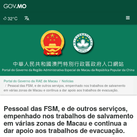
Portal
do
Governo
32°C
da
RAE
de
Macau
Portal do Governo da RAE de Macau
Notícias
Pessoal das FSM, e de outros serviços, empenhado nos trabalhos de salvamento
em várias zonas de Macau e continua a dar apoio aos trabalhos de evacuação.
Pessoal das FSM, e de outros serviços,
empenhado nos trabalhos de salvamento
em várias zonas de Macau e continua a
dar apoio aos trabalhos de evacuação.