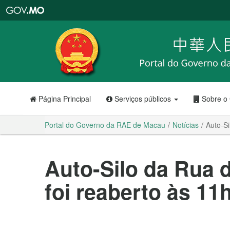
Portal
do
Governo
da
RAE
de
Macau
Página Principal
Serviços públicos
Sobre o
Portal do Governo da RAE de Macau
Notícias
Auto-Si
Auto-Silo da Rua 
foi reaberto às 11