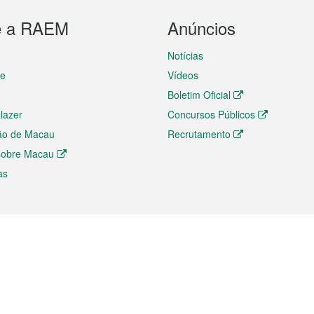
e a RAEM
Anúncios
Notícias
te
Vídeos
Boletim Oficial
 lazer
Concursos Públicos
ão de Macau
Recrutamento
 sobre Macau
as
ios e comércio
Directório
 e Investimento
Directório de Aplicações para T
o Comércio e Convenções em
Directório de Redes Sociais