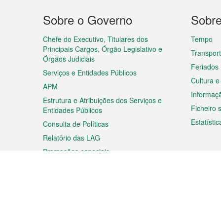
Menu
Sobre o Governo
Sobr
do
rodapé
Chefe do Executivo, Titulares dos
Tempo
Principais Cargos, Órgão Legislativo e
Transpor
Órgãos Judiciais
Feriados
Serviços e Entidades Públicos
Cultura e
APM
Informaç
Estrutura e Atribuições dos Serviços e
Ficheiro
Entidades Públicos
Estatístic
Consulta de Políticas
Relatório das LAG
Promoções especiais
Viagem
Negóc
Planear a sua viagem
Negócios
Descobrir Macau
Feiras d
Macau