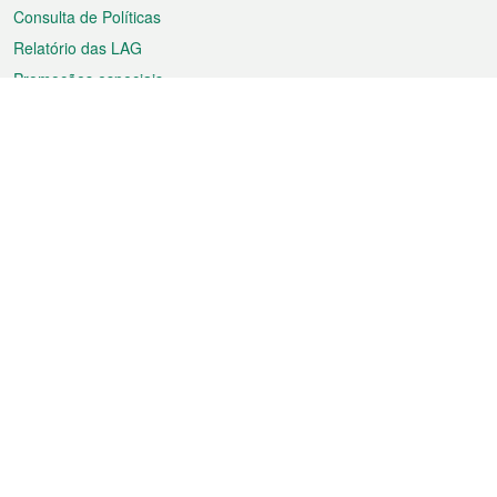
Consulta de Políticas
Relatório das LAG
Promoções especiais
Sobre a RAEM
Tempo
Transporte
Feriados
Cultura e lazer
Informação de Macau
Ficheiro sobre Macau
Estatísticas
Anúncios
Notícias
Vídeos