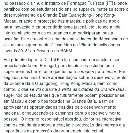
no passado dia 19, o Instituto de Formação Turística (IFT), onde
partilhou com os estudantes do ensino superior, matérias sobre o
desenvolvimento da Grande Baía Guangdong-Hong Kong-
Macau, criação e protecção das marcas, e políticas de apoio
para inovação e empreendedorismo juvenil, etc., tendo ainda
intercambiado com os estudantes que participaram nesta
ocasião. Este encontro é uma das actividades do “Mecanismo de
visitas pelos governantes” inseridas no “Plano de actividades
juvenis 2018” do Governo da RAEM.
Em primeiro lugar, o Dr. Tai Kin Ip usou como exemplo, o seu
próprio estudo em Portugal, para inspirar os estudantes a
superarem as barreiras e que tenham
coragem
para
tentar
. Em
seguida, deu uma breve apresentação sobre o desenvolvimento
da Grande Baía Guangdong-Hong Kong-Macau, bem como
contou
o que se viu
durante a
visita às cidades da Grande Baía
,
sugerindo os estudantes que futuramente podem posicionar-se
em Macau e com olhos focados na Grande Baía, a fim de
aproveitar as oportunidades trazidas pelo desenvolvimento
nacional, enriquecendo os caminhos para o desenvolvimento
pessoal. O mesmo responsável abordou, de forma interactiva,
com os estudantes sobre a criação e protecção das marcas e a
importância da protecção da propriedade intelectual.