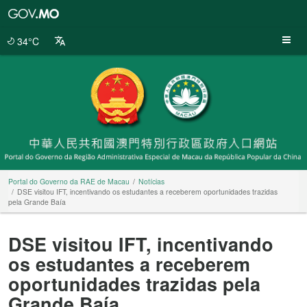
Portal
do
Governo
34°C
da
RAE
de
Macau
Portal do Governo da RAE de Macau
Notícias
DSE visitou IFT, incentivando os estudantes a receberem oportunidades trazidas
pela Grande Baía
DSE visitou IFT, incentivando
os estudantes a receberem
oportunidades trazidas pela
Grande Baía