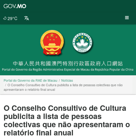
Portal
do
Governo
29°C
da
RAE
de
Macau
Portal do Governo da RAE de Macau
Notícias
O Conselho Consultivo de Cultura publicita a lista de pessoas colectivas que não
apresentaram o relatório final anual
O Conselho Consultivo de Cultura
publicita a lista de pessoas
colectivas que não apresentaram o
relatório final anual