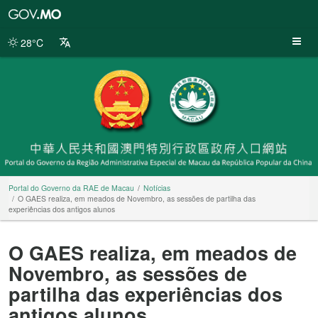
Portal
do
Governo
28°C
da
RAE
de
Macau
Portal do Governo da RAE de Macau
Notícias
O GAES realiza, em meados de Novembro, as sessões de partilha das
experiências dos antigos alunos
O GAES realiza, em meados de
Novembro, as sessões de
partilha das experiências dos
antigos alunos