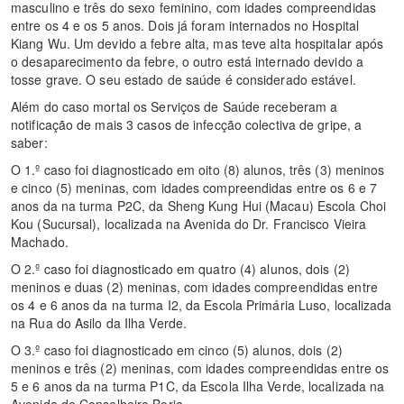
masculino e três do sexo feminino, com idades compreendidas
entre os 4 e os 5 anos. Dois já foram internados no Hospital
Kiang Wu. Um devido a febre alta, mas teve alta hospitalar após
o desaparecimento da febre, o outro está internado devido a
tosse grave. O seu estado de saúde é considerado estável.
Além do caso mortal os Serviços de Saúde receberam a
notificação de mais 3 casos de infecção colectiva de gripe, a
saber:
O 1.º caso foi diagnosticado em oito (8) alunos, três (3) meninos
e cinco (5) meninas, com idades compreendidas entre os 6 e 7
anos da na turma P2C, da Sheng Kung Hui (Macau) Escola Choi
Kou (Sucursal), localizada na Avenida do Dr. Francisco Vieira
Machado.
O 2.º caso foi diagnosticado em quatro (4) alunos, dois (2)
meninos e duas (2) meninas, com idades compreendidas entre
os 4 e 6 anos da na turma I2, da Escola Primária Luso, localizada
na Rua do Asilo da Ilha Verde.
O 3.º caso foi diagnosticado em cinco (5) alunos, dois (2)
meninos e três (2) meninas, com idades compreendidas entre os
5 e 6 anos da na turma P1C, da Escola Ilha Verde, localizada na