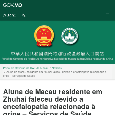
Portal
do
Governo
30°C
da
RAE
de
Macau
Portal do Governo da RAE de Macau
Notícias
Aluna de Macau residente em Zhuhai faleceu devido a encefalopatia relacionada à
gripe – Serviços de Saúde
Aluna de Macau residente em
Zhuhai faleceu devido a
encefalopatia relacionada à
gripe – Serviços de Saúde