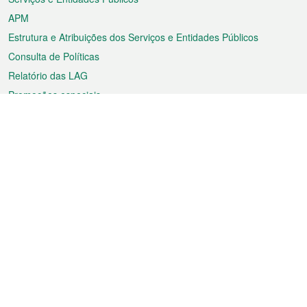
APM
Estrutura e Atribuições dos Serviços e Entidades Públicos
Consulta de Políticas
Relatório das LAG
Promoções especiais
Sobre a RAEM
Tempo
Transporte
Feriados
Cultura e lazer
Informação de Macau
Ficheiro sobre Macau
Estatísticas
Anúncios