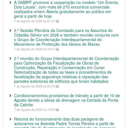
A GMBPF promove a cooperação no modelo “Um Evento,
Dois Locais”, com mais de 270 encontros comerciais
realizados ontem Aberta gratuitamente ao público em
geral a partir de hoje
7 de Agosto de 2026 às 21:31
2.ª Sessão Plenária da Comissão para os Assuntos do
Cidadão Sénior em 2026 e também reunião conjunta com
o Grupo de Coordenação Interdepartamental do
Mecanismo de Protecção dos Idosos de Macau
7 de Agosto de 2026 às 20:41
2.ª reunião do Grupo Interdepartamental de Coordenação
para Optimização da Fiscalização de Obras de
Construção, Reparação e Conservação em Curso
Sistematização de todas as fases e procedimentos de
fiscalização da segurança relativas a reparação das
paredes exteriores de edifícios que foram habitados
7 de Agosto de 2026 às 20:34
Condicionamentos provisórios de trânsito a partir de 10 de
Agosto devido a obras de drenagem na Estrada da Ponta
da Cabrita
7 de Agosto de 2026 às 19:02
Retoma do funcionamento das duas paragens de
autocarros na Avenida Padre Tomás Pereira a partir de
amanhã (dia 8) Ajustamento de localização da paragem