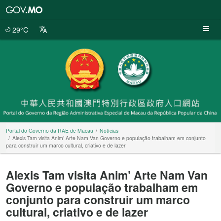
Portal
do
Governo
29°C
da
RAE
de
Macau
Portal do Governo da RAE de Macau
Notícias
Alexis Tam visita Anim’ Arte Nam Van Governo e população trabalham em conjunto
para construir um marco cultural, criativo e de lazer
Alexis Tam visita Anim’ Arte Nam Van
Governo e população trabalham em
conjunto para construir um marco
cultural, criativo e de lazer