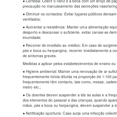
● Cortesia: Cobrir o nariz e a boca com um lenço de pa
precaução no manuseamento das secreções nasofarín
● Diminuir os contactos: Evitar lugares públicos densa
ventilados;
● Aumentar a resistência: Manter uma alimentação equi
desporto e descansar o suficiente, evitar cansar-se d
imunidade;
● Recorrer de imediato ao médico: Em caso de surgime
pés e boca ou herpangina, recorrer imediatamente a co
de sintomas graves.
Medidas a aplicar pelos estabelecimentos de ensino ou l
● Higiene ambiental: Manter uma renovação de ar sufici
frequentemente lixívia diluída na proporção de 1:100 pa
frequentemente têm contacto, tais como, mesas, cadeira
metro etc.;
● Os doentes devem suspender a ida às aulas e a frequ
dos elementos do pessoal e das crianças, quando apa
mãos, pés e boca ou herpangina, devem suspender a ida
● Notificação oportuna: Caso surja uma infecção colect