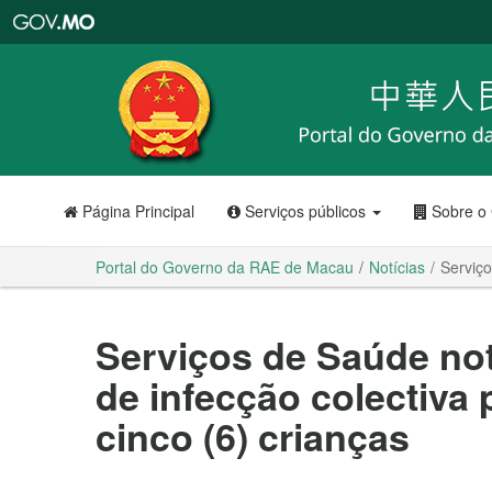
Portal
do
Governo
da
RAE
de
Macau
Página Principal
Serviços públicos
Sobre o
Portal do Governo da RAE de Macau
Notícias
Serviço
Serviços de Saúde not
de infecção colectiva 
cinco (6) crianças