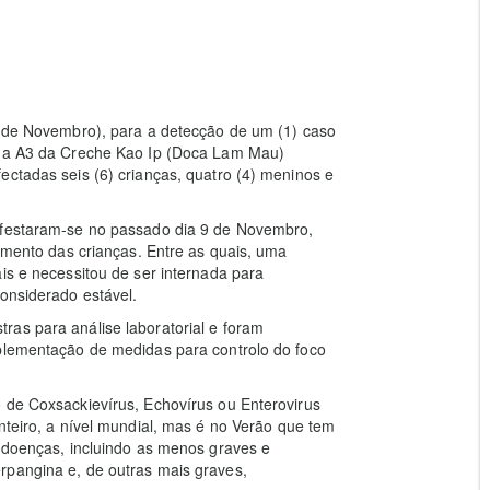
3 de Novembro), para a detecção de um (1) caso
urma A3 da Creche Kao Ip (Doca Lam Mau)
ectadas seis (6) crianças, quatro (4) meninos e
nifestaram-se no passado dia 9 de Novembro,
tamento das crianças. Entre as quais, uma
is e necessitou de ser internada para
considerado estável.
ras para análise laboratorial e foram
mplementação de medidas para controlo do foco
 de Coxsackievírus, Echovírus ou Enterovirus
nteiro, a nível mundial, mas é no Verão que tem
s doenças, incluindo as menos graves e
rpangina e, de outras mais graves,