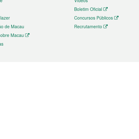
te
Vídeos
Boletim Oficial
 lazer
Concursos Públicos
ão de Macau
Recrutamento
 sobre Macau
as
ios e comércio
Directório
 e Investimento
Directório de Aplicações para T
o Comércio e Convenções em
Directório de Redes Sociais
Directório de Websites Temático
dades de Negócios e Serviços
Directório RSS
s
Descarregamento de impressos
ão dos Mercados
de Intelectual