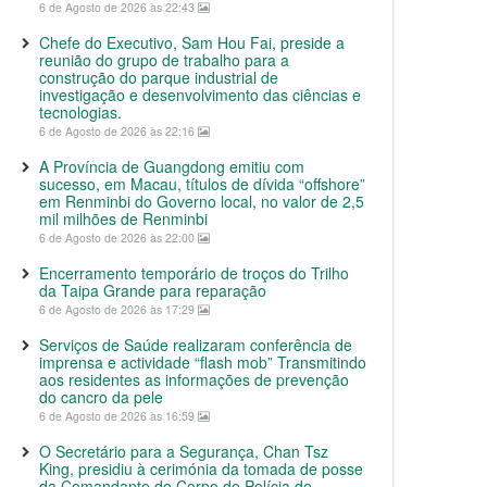
6 de Agosto de 2026 às 22:43
Chefe do Executivo, Sam Hou Fai, preside a
reunião do grupo de trabalho para a
construção do parque industrial de
investigação e desenvolvimento das ciências e
tecnologias.
6 de Agosto de 2026 às 22:16
A Província de Guangdong emitiu com
sucesso, em Macau, títulos de dívida “offshore”
em Renminbi do Governo local, no valor de 2,5
mil milhões de Renminbi
6 de Agosto de 2026 às 22:00
Encerramento temporário de troços do Trilho
da Taipa Grande para reparação
6 de Agosto de 2026 às 17:29
Serviços de Saúde realizaram conferência de
imprensa e actividade “flash mob” Transmitindo
aos residentes as informações de prevenção
do cancro da pele
6 de Agosto de 2026 às 16:59
O Secretário para a Segurança, Chan Tsz
King, presidiu à cerimónia da tomada de posse
da Comandante do Corpo de Polícia de