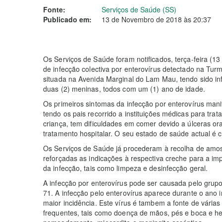
Fonte:
Serviços de Saúde (SS)
Publicado em:
13 de Novembro de 2018 às 20:37
Os Serviços de Saúde foram notificados, terça-feira (1
de infecção colectiva por enterovírus detectado na T
situada na Avenida Marginal do Lam Mau, tendo sido inf
duas (2) meninas, todos com um (1) ano de idade.
Os primeiros sintomas da infecção por enterovírus ma
tendo os pais recorrido a instituições médicas para tra
criança, tem dificuldades em comer devido a úlceras ora
tratamento hospitalar. O seu estado de saúde actual é 
Os Serviços de Saúde já procederam à recolha de amost
reforçadas as indicações à respectiva creche para a i
da infecção, tais como limpeza e desinfecção geral.
A infecção por enterovírus pode ser causada pelo grupo
71. A infecção pelo enterovírus aparece durante o ano i
maior incidência. Este vírus é tambem a fonte de vária
frequentes, tais como doença de mãos, pés e boca e he