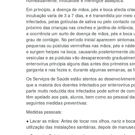
nomeadamente, miocardite e meningite asséptica.
Em princípio, a doença de mãos, pés e boca afecta cria
incubação varia de 3 a 7 dias, e é transmitida por meio
infectados, pelas gotículas de saliva ou pelo contacto
próximo das crianças nas creches e jardins-de-infância, 
a ocorrência um surto de doença de mãos, pés e boca 
grau de contágio. No período inicial aparecem sintomas,
pequenas ou pústulas vermelhas nas mãos, pés e náde
e surgem herpes na boca, causando posteriormente úlcer
vesículas e as pústulas vão desaparecendo gradualment
enterovírus principia alguns dias antes dos primeiros si
garganta e nas fezes e, durante algumas semanas, as f
Os Serviços de Saúde estão atentos ao desenvolvimento
que a maioria dos doentes infectados por enterovírus 
parte muito reduzida dos infectados pode sofrer de com
têm apelado aos pais, alunos, bem como ao pessoal das
seguintes medidas preventivas:
Medidas pessoais:
● Lavar as mãos: Antes de tocar nos olhos, nariz e boc
utilização das instalações sanitárias, depois de manusea