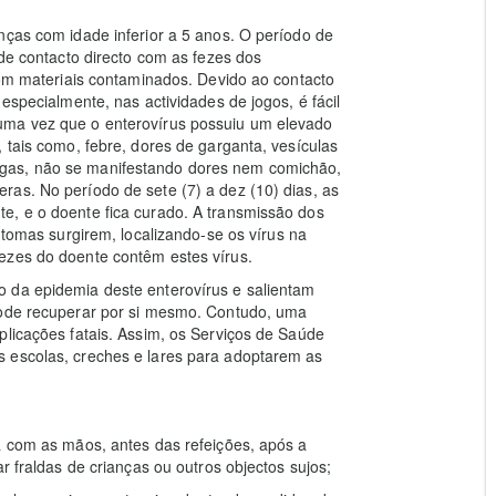
nças com idade inferior a 5 anos. O período de
 de contacto directo com as fezes dos
 com materiais contaminados. Devido ao contacto
especialmente, nas actividades de jogos, é fácil
uma vez que o enterovírus possuiu um elevado
 tais como, febre, dores de garganta, vesículas
gas, não se manifestando dores nem comichão,
as. No período de sete (7) a dez (10) dias, as
e, e o doente fica curado. A transmissão dos
ntomas surgirem, localizando-se os vírus na
ezes do doente contêm estes vírus.
 da epidemia deste enterovírus e salientam
pode recuperar por si mesmo. Contudo, uma
plicações fatais. Assim, os Serviços de Saúde
 escolas, creches e lares para adoptarem as
a com as mãos, antes das refeições, após a
r fraldas de crianças ou outros objectos sujos;