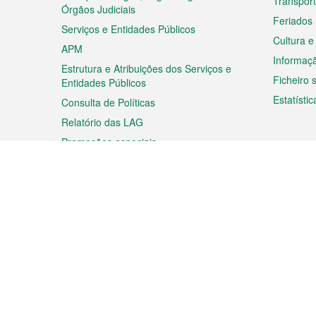
Transpor
Órgãos Judiciais
Feriados
Serviços e Entidades Públicos
Cultura e
APM
Informaç
Estrutura e Atribuições dos Serviços e
Ficheiro
Entidades Públicos
Estatístic
Consulta de Políticas
Relatório das LAG
Promoções especiais
Viagem
Negóc
Planear a sua viagem
Negócios
Descobrir Macau
Feiras d
Macau
Espectáculos e Entretenimento
Oportuni
Roteiro de Compras
das PME
Eventos e Festividades
Informaç
Proprieda