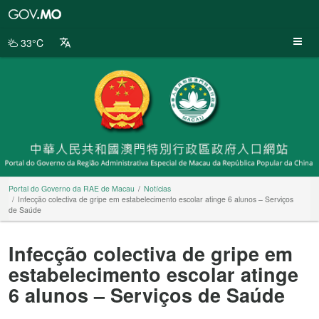
Portal
do
Governo
33°C
da
RAE
de
Macau
Portal do Governo da RAE de Macau
Notícias
Infecção colectiva de gripe em estabelecimento escolar atinge 6 alunos – Serviços
de Saúde
Infecção colectiva de gripe em
estabelecimento escolar atinge
6 alunos – Serviços de Saúde