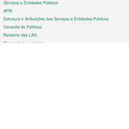
Serviços e Entidades Públicos
APM
Estrutura e Atribuições dos Serviços e Entidades Públicos
Consulta de Políticas
Relatório das LAG
Promoções especiais
Sobre a RAEM
Tempo
Transporte
Feriados
Cultura e lazer
Informação de Macau
Ficheiro sobre Macau
Estatísticas