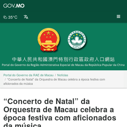
Portal
do
Governo
35°C
da
RAE
de
Macau
Portal do Governo da RAE de Macau
Notícias
“Concerto de Natal” da Orquestra de Macau celebra a época festiva com
aficionados da música
“Concerto de Natal” da
Orquestra de Macau celebra a
época festiva com aficionados
da música