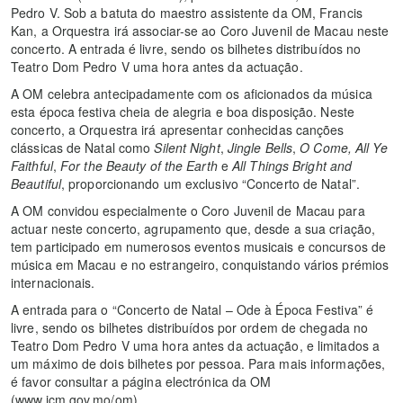
Pedro V. Sob a batuta do maestro assistente da OM, Francis
Kan, a Orquestra irá associar-se ao Coro Juvenil de Macau neste
concerto. A entrada é livre, sendo os bilhetes distribuídos no
Teatro Dom Pedro V uma hora antes da actuação.
A OM celebra antecipadamente com os aficionados da música
esta época festiva cheia de alegria e boa disposição. Neste
concerto, a Orquestra irá apresentar conhecidas canções
clássicas de Natal como
Silent Night
,
Jingle Bells
,
O Come, All Ye
Faithful
,
For the Beauty of the Earth
e
All Things Bright and
Beautiful
, proporcionando um exclusivo “Concerto de Natal”.
A OM convidou especialmente o Coro Juvenil de Macau para
actuar neste concerto, agrupamento que, desde a sua criação,
tem participado em numerosos eventos musicais e concursos de
música em Macau e no estrangeiro, conquistando vários prémios
internacionais.
A entrada para o “Concerto de Natal – Ode à Época Festiva” é
livre, sendo os bilhetes distribuídos por ordem de chegada no
Teatro Dom Pedro V uma hora antes da actuação, e limitados a
um máximo de dois bilhetes por pessoa. Para mais informações,
é favor consultar a página electrónica da OM
(www.icm.gov.mo/om).