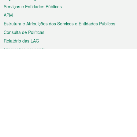
Serviços e Entidades Públicos
APM
Estrutura e Atribuições dos Serviços e Entidades Públicos
Consulta de Políticas
Relatório das LAG
Promoções especiais
Sobre a RAEM
Tempo
Transporte
Feriados
Cultura e lazer
Informação de Macau
Ficheiro sobre Macau
Estatísticas