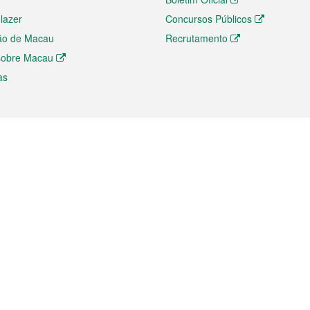
 lazer
Concursos Públicos
ão de Macau
Recrutamento
 sobre Macau
as
ios e comércio
Directório
 e Investimento
Directório de Aplicações para T
o Comércio e Convenções em
Directório de Redes Sociais
Directório de Websites Temático
dades de Negócios e Serviços
Directório RSS
s
Descarregamento de impressos
ão dos Mercados
de Intelectual