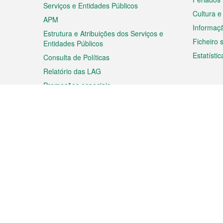
Serviços e Entidades Públicos
Cultura e
APM
Informaç
Estrutura e Atribuições dos Serviços e
Ficheiro
Entidades Públicos
Estatístic
Consulta de Políticas
Relatório das LAG
Promoções especiais
Viagem
Negóc
Planear a sua viagem
Negócios
Descobrir Macau
Feiras d
Macau
Espectáculos e Entretenimento
Oportuni
Roteiro de Compras
das PME
Eventos e Festividades
Informaç
Proprieda