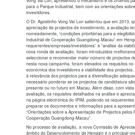
Vong Vai Lon, apresentou o mecanismo e os critérios pa
para o Parque Industrial, bem com as orientações sobre
investidores.
O Dr. Agostinho Vong Vai Lon salientou que em 2013, qu
apreciação de projectos de investimento, a avaliação te
nomeadamente, “condições prioritárias para a elegibil
Industrial de Cooperação Guangdong-Macau” em Hengq
requerentes/empresas/investidores” e “análise da viabil
nova ronda de avaliação, foram introduzidos melhorament
seleccionar e recomendar maior número de projectos de 
nesta nova campanha, foram elevados os requisitos no 
económica dos investidores e viabilidade dos projecto
à relevância dos projectos para a diversificação adeq
necessário ponderar se os projectos de candidatura sã
presente ou no futuro em Macau. Além disso, com vista 
avaliação, os requisitos detalhados na análise e aprec
na página electrónica do IPIM, podendo os requerentes 
preparar os documentos e informações para a apresent
“Orientações sobre a Apresentação de Projectos pelos P
Cooperação Guangdong-Macau”.
No processo de avaliação, a nova Comissão de Aprecia
âmbito do Desenvolvimento de Hengqin é o principal 