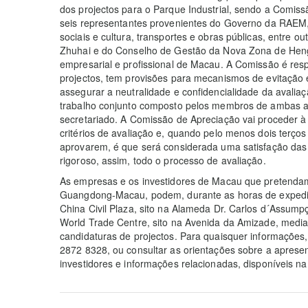
dos projectos para o Parque Industrial, sendo a Comis
seis representantes provenientes do Governo da RAEM,
sociais e cultura, transportes e obras públicas, entre o
Zhuhai e do Conselho de Gestão da Nova Zona de Hengq
empresarial e profissional de Macau. A Comissão é resp
projectos, tem provisões para mecanismos de evitação 
assegurar a neutralidade e confidencialidade da avalia
trabalho conjunto composto pelos membros de ambas as
secretariado. A Comissão de Apreciação vai proceder 
critérios de avaliação e, quando pelo menos dois terç
aprovarem, é que será considerada uma satisfação da
rigoroso, assim, todo o processo de avaliação.
As empresas e os investidores de Macau que pretendam
Guangdong-Macau, podem, durante as horas de expedien
China Civil Plaza, sito na Alameda Dr. Carlos d´Assumpç
World Trade Centre, sito na Avenida da Amizade, medi
candidaturas de projectos. Para quaisquer informações, 
2872 8328, ou consultar as orientações sobre a apresen
investidores e informações relacionadas, disponíveis n