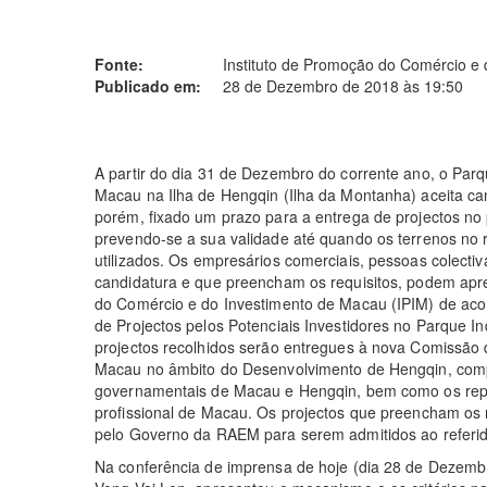
Fonte:
Instituto de Promoção do Comércio e 
Publicado em:
28 de Dezembro de 2018 às 19:50
A partir do dia 31 de Dezembro do corrente ano, o Pa
Macau na Ilha de Hengqin (Ilha da Montanha) aceita c
porém, fixado um prazo para a entrega de projectos no 
prevendo-se a sua validade até quando os terrenos no r
utilizados. Os empresários comerciais, pessoas colectiv
candidatura e que preencham os requisitos, podem apre
do Comércio e do Investimento de Macau (IPIM) de aco
de Projectos pelos Potenciais Investidores no Parque
projectos recolhidos serão entregues à nova Comissão 
Macau no âmbito do Desenvolvimento de Hengqin, comp
governamentais de Macau e Hengqin, bem como os repr
profissional de Macau. Os projectos que preencham os 
pelo Governo da RAEM para serem admitidos ao referido
Na conferência de imprensa de hoje (dia 28 de Dezembr