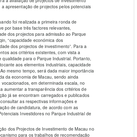
ra a avaliação de projectos de investimento
 a apresentação de projectos pelos potenciais
ando foi realizada a primeira ronda de
ve por base três factores relevantes,
idade dos projectos para admissão ao Parque
in, “capacidade económica dos
idade dos projectos de investimento”. Para a
os aos critérios existentes, com vista a
qualidade para o Parque Industrial. Portanto,
tocante aos elementos industriais, capacidade
s. Ao mesmo tempo, será dada maior importância
uada da economia de Macau, sendo ainda
o vocacionados, em determinada escala, no
a aumentar a transparência dos critérios de
iação já se encontram carregados e publicados
consultar as respectivas informações e
ação de candidatura, de acordo com as
otenciais Investidores no Parque Industrial de
ção dos Projectos de Investimento de Macau no
mecanismo para os trabalhos de recomendação