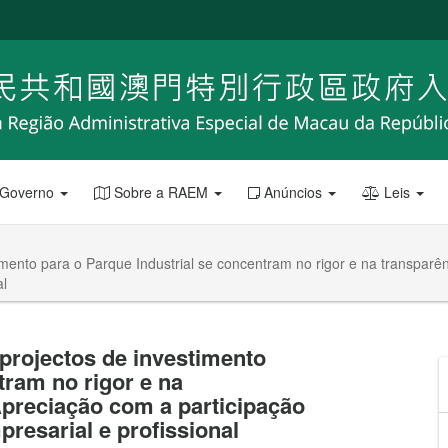
 Governo
Sobre a RAEM
Anúncios
Leis
timento para o Parque Industrial se concentram no rigor e na transpa
al
 projectos de investimento
tram no rigor e na
preciação com a participação
resarial e profissional