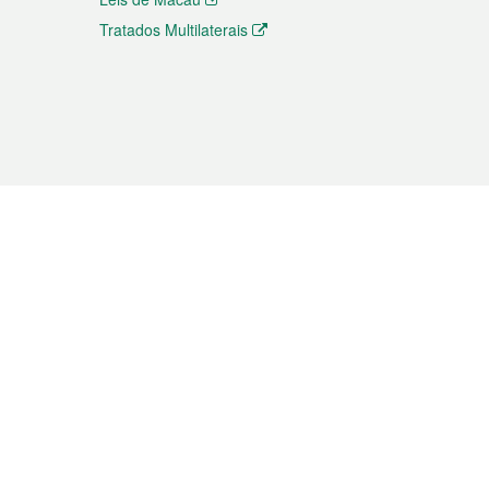
Tratados Multilaterais
elemóvel
s