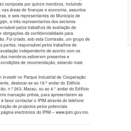
são composta por quinze membros, incluindo
 nas áreas de finanças e economia, assuntos
utras, e seis representantes do Município de
in, e três representantes dos sectores
onsável pelos trabalhos de avaliação de
e obrigações de confidencialidade para
ção. Foi criado, sob esta Comissão, um grupo de
 partes, responsável pelos trabalhos de
à avaliação independente de acordo com os
os dos membros estiverem presentes e
s condições de recomendação, estando mais
 investir no Parque Industrial de Cooperação
te, deslocar-se ao 19.º andar do Edifício
ão, n.º 263, Macau, ou ao 4.° andar do Edifício
ante marcação prévia, para apresentarem as
é favor contactar o IPIM através do telefone
tação de projectos pelos potenciais
a página electrónica do IPIM – www.ipim.gov.mo.