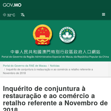
Portal
do
Governo
32°C
da
RAE
de
Macau
Portal do Governo da RAE de Macau
Notícias
Inquérito de conjuntura à restauração e ao comércio a retalho referente a
Novembro de 2018
Inquérito de conjuntura à
restauração e ao comércio a
retalho referente a Novembro de
2018