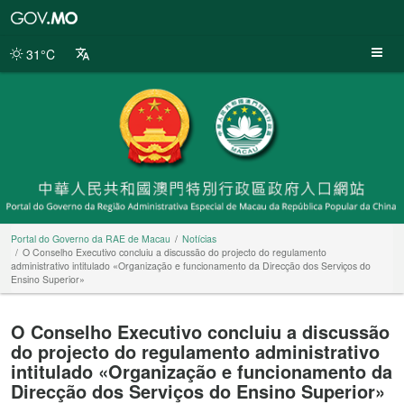
Portal
do
Governo
31°C
da
RAE
de
Macau
Portal do Governo da RAE de Macau
Notícias
O Conselho Executivo concluiu a discussão do projecto do regulamento
administrativo intitulado «Organização e funcionamento da Direcção dos Serviços do
Ensino Superior»
O Conselho Executivo concluiu a discussão
do projecto do regulamento administrativo
intitulado «Organização e funcionamento da
Direcção dos Serviços do Ensino Superior»