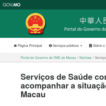
Portal
do
Governo
da
RAE
de
Macau
Página Principal
Serviços públicos
Sobre o
Portal do Governo da RAE de Macau
Notícias
Serviç
Serviços de Saúde co
acompanhar a situaçã
Macau