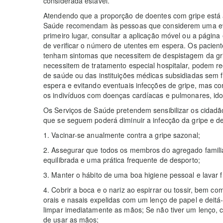
considerada estável.
Atendendo que a proporção de doentes com gripe está 
Saúde recomendam às pessoas que considerem uma ev
primeiro lugar, consultar a aplicação móvel ou a página
de verificar o número de utentes em espera. Os pacie
tenham sintomas que necessitem de despistagem da gri
necessitem de tratamento especial hospitalar, podem r
de saúde ou das instituições médicas subsidiadas sem f
espera e evitando eventuais infecções de gripe, mas co
os indivíduos com doenças cardíacas e pulmonares, ido
Os Serviços de Saúde pretendem sensibilizar os cidad
que se seguem poderá diminuir a infecção da gripe e de 
1. Vacinar-se anualmente contra a gripe sazonal;
2. Assegurar que todos os membros do agregado famil
equilibrada e uma prática frequente de desporto;
3. Manter o hábito de uma boa higiene pessoal e lavar
4. Cobrir a boca e o nariz ao espirrar ou tossir, bem
orais e nasais expelidas com um lenço de papel e deitá
limpar imediatamente as mãos; Se não tiver um lenço, c
de usar as mãos;